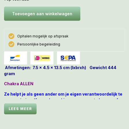
Toevoegen aan winkelwagen
Ophalen mogelijk op afspraak
Persoonlijke begeleiding
Afmetingen: 7.5 x 4.5 x 13.5 cm (lxbrxh) Gewicht 444
gram
Chakra ALLEN
Ze helpt je a
ls geen ander om je eigen verantwoordelijk te
nemen én jezelf geen beperkingen meer op te leggen of
hetgeen wat anderen van je verwachten als leidraad te
LEES MEER
aanvaarden. NEE, jij draagt je eigen zeldzame LleMUria
Code die niemand je af mag nemen.
Deze stralende LeMUria Engel versterkt tact en