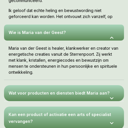
gecommuniceerd.
Ik geloof dat echte heling en bewustwording niet
geforceerd kan worden. Het ontvouwt zich vanzelf, op
jouw tempo, wanneer je er klaar voor bent. Deze webshop
is een uitnodiging om te voelen wat bij jou resoneert.
Wie is Maria van der Geest?
Maria van der Geest is healer, klankwerker en creator van
energetische creaties vanuit de Sterrenpoort. Zij werkt
met klank, kristallen, energiecodes en bewustzijn om
mensen te ondersteunen in hun persoonlijke en spirituele
ontwikkeling.
Wat voor producten en diensten biedt Maria aan?
Kan een product of activatie een arts of specialist
vervangen?