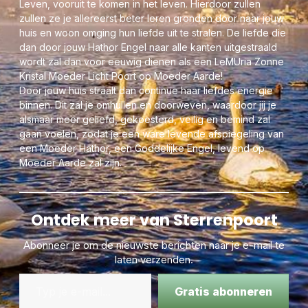
Leven, vooruit te komen in het leven. Hierdoor zullen
zullen ze je allereerst beter leren gronden door naar jouw
huis en woon omging hun liefde uit te stralen. De liefde die
dan door jouw Hathor Engel naar alle kanten uitgestraald
wordt zal dan voor eeuwig dienen als een LeMUria Zonne
Kristal Moeder Licht Poort op Moeder Aarde!
Door jouw huis straalt dan continue haar liefdes energie
binnen. Dit zal je omhullen en doorweven, waardoor jij je
alsmaar meer geliefd, gekoesterd, veilig en bemind zal
gaan voelen, zodat je een ware levende afspiegeling van
een Moeder Hathor, een Goddelijke Engel, levend op
Moeder Aarde zal zijn.
Ontdek meer van Sterrenpoort
Abonneer je om de nieuwste berichten naar je e-mail te
laten verzenden.
Gratis abonneren