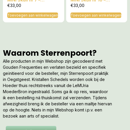
Afkomstig van het
Afkomstig van het
€
33,00
€
33,00
Andromeda
Andromeda
Sterrenstelsel
Sterrenstelsel
Toevoegen aan winkelwagen
Toevoegen aan winkelwagen
Waarom Sterrenpoort?
Alle producten in mijn Webshop zijn gecodeerd met
Gouden Frequenties en verlaten bezield en specifiek
geïnitieerd voor de besteller, mijn Sterrenpoort praktijk
in Oegstgeest. Kristallen Schedels worden ook bij de
Hoeder thuis rechtstreeks vanuit de LeMUria
MoederBron ingestraald. Soms ga ik op reis, waardoor
ik een bestelling ná thuiskomst zal verzenden. Tijdens
afwezigheid breng ik de besteller via een mailtje hiervan
op de hoogte. Niets in mijn Webshop komt i.p.v. een
bezoek aan arts of specialist.