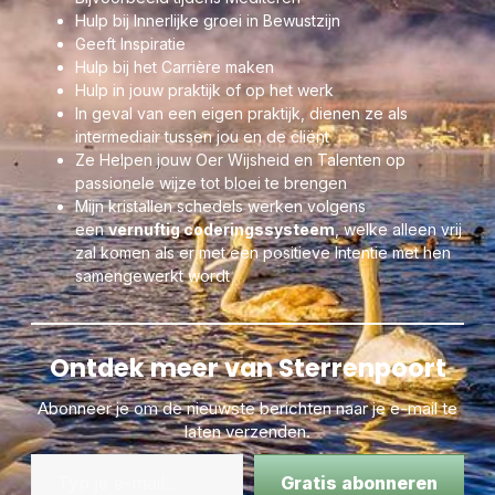
versterkt de zintuigen, reguleert en stimuleert de
Hulp bij Innerlijke groei in Bewustzijn
lichaamsvloeistoffen en bevordert daardoor mede de opname
Geeft Inspiratie
van voedingsstoffen en de uitscheiding van afvalstoffen. Het
Hulp bij het Carrière maken
heeft een positieve werking op de stofwisseling.
Hulp in jouw praktijk of op het werk
In geval van een eigen praktijk, dienen ze als
intermediair tussen jou en de cliënt
Ze Helpen jouw Oer Wijsheid en Talenten op
passionele wijze tot bloei te brengen
Mijn kristallen schedels werken volgens
een
vernuftig coderingssysteem
, welke alleen vrij
zal komen als er met een positieve Intentie met hen
samengewerkt wordt
Ontdek meer van Sterrenpoort
Abonneer je om de nieuwste berichten naar je e-mail te
laten verzenden.
Gratis abonneren