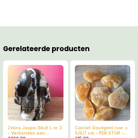
Gerelateerde producten
Zebra Jaspis Skull L nr 3
Calciet Goudgeel ruw: ±
– Verbonden aan
5/6/7 cm – PER STUK –