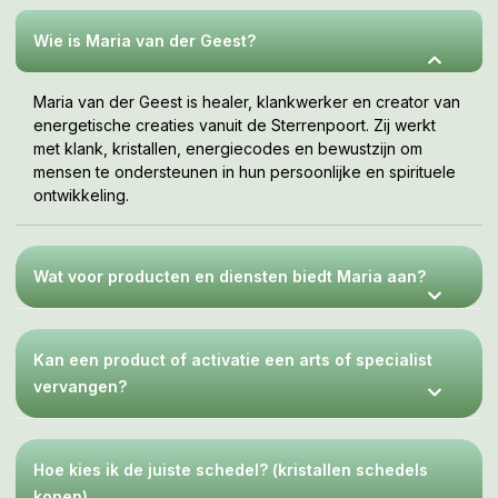
jouw tempo, wanneer je er klaar voor bent. Deze webshop
is een uitnodiging om te voelen wat bij jou resoneert.
Wie is Maria van der Geest?
Maria van der Geest is healer, klankwerker en creator van
energetische creaties vanuit de Sterrenpoort. Zij werkt
met klank, kristallen, energiecodes en bewustzijn om
mensen te ondersteunen in hun persoonlijke en spirituele
ontwikkeling.
Wat voor producten en diensten biedt Maria aan?
Kan een product of activatie een arts of specialist
vervangen?
Hoe kies ik de juiste schedel? (kristallen schedels
kopen)