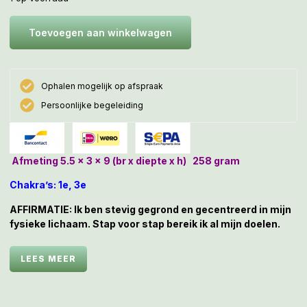
Toevoegen aan winkelwagen
Ophalen mogelijk op afspraak
Persoonlijke begeleiding
Afmeting 5.5 x 3 x 9 (br x diepte x h) 258 gram
Chakra’s: 1e, 3e
AFFIRMATIE: Ik ben stevig gegrond en gecentreerd in mijn
fysieke lichaam. Stap voor stap bereik ik al mijn doelen.
Een diepte investering zou je deze Rookkwarts Punt
LEES MEER
kunnen noemen als je deze naar jouw huis of praktijk
haalt, want ze heeft hier in de Sterrenpoort al ruim 10 jaar
onder mijn behandeltafel in gestaan om veel vrijkomende
schijn- of tegenkrachten af te voeren samen met mijn