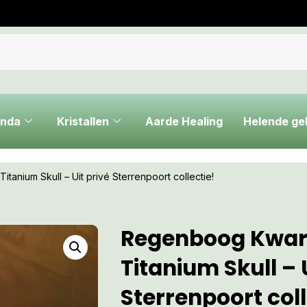
nda
Kristallen
Aarde Healing
Helende g
tanium Skull – Uit privé Sterrenpoort collectie!
Regenboog Kwar
Titanium Skull – 
Sterrenpoort coll