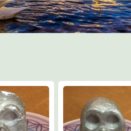
herstelt de geestelijke balans en w
stemmingsverbeteraar.
Dit heeft een positief effect op angs
neerslachtigheid.