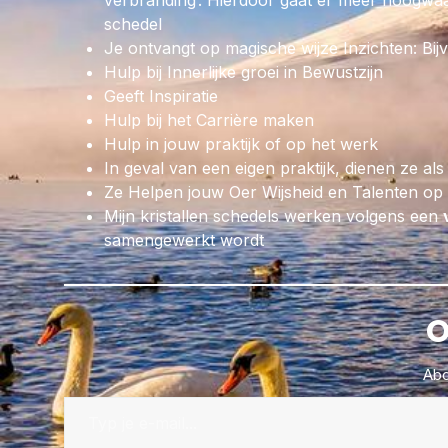
verbranding’. Hierdoor gaat er meer hoogwaar
schedel
Je ontvangt op magische wijze Inzichten: Bij
Hulp bij Innerlijke groei in Bewustzijn
Geeft Inspiratie
Hulp bij het Carrière maken
Hulp in jouw praktijk of op het werk
In geval van een eigen praktijk, dienen ze als
Ze Helpen jouw Oer Wijsheid en Talenten op p
Mijn kristallen schedels werken volgens een
samengewerkt wordt
O
Abo