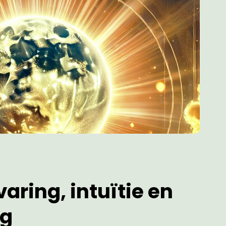
aring, intuïtie en
ng