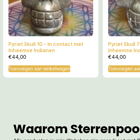
Pyriet Skull 10 – In contact met
Pyriet Skull 
Inheemse Indianen
Inheemse In
€
44,00
€
44,00
Toevoegen aan winkelwagen
Toevoegen aa
Waarom Sterrenpoo