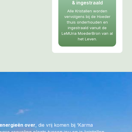
e – Ontspanning –
& ingestraald
Alle Kristallen worden
vervolgens bij de Hoeder
Uria
thuis onderhouden en
r uitwisseling
ingestraald vanuit de
chtigste
LeMUria MoederBron van al
het Leven.
t voor een enorme
 mentale scherpte
 de heldere
ren het invallende
e skull is werkelijk
inten rood-roze-
ver. De kleuren
M van de Hoeder
nergiestroom het
g biedt en dit
energieën over
, die vrij komen bij ‘Karma
rgaan, bloed et