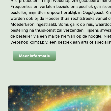
Alle producten in mijn Webshop zijn gecodeerd met
Frequenties en verlaten bezield en specifiek geïnitiee
besteller, mijn Sterrenpoort praktijk in Oegstgeest. Kr
worden ook bij de Hoeder thuis rechtstreeks vanuit 
MoederBron ingestraald. Soms ga ik op reis, waardoo
bestelling ná thuiskomst zal verzenden. Tijdens afwez
de besteller via een mailtje hiervan op de hoogte. Niet
Webshop komt i.p.v. een bezoek aan arts of specialist
Meer informatie