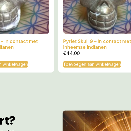
7 – In contact met
Pyriet Skull 9 – In contact met
dianen
Inheemse Indianen
€
44,00
n winkelwagen
Toevoegen aan winkelwagen
rt?