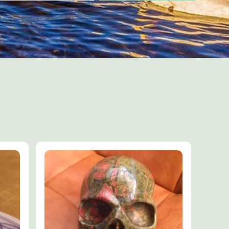
erkt mede als een
t en