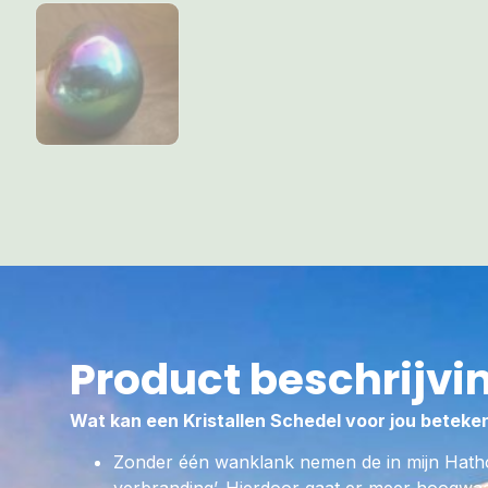
Product beschrijvi
Wat kan een Kristallen Schedel voor jou beteke
Zonder één wanklank nemen de in mijn Hath