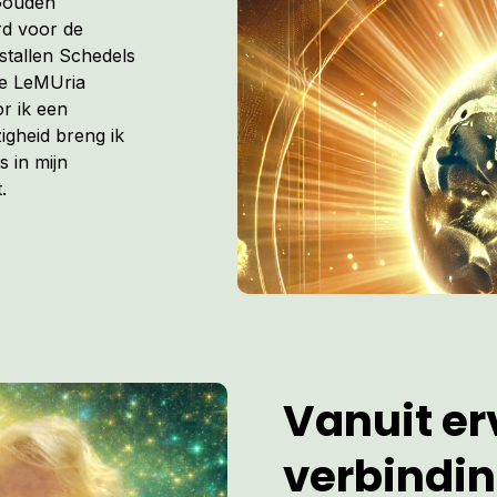
 Gouden
rd voor de
istallen Schedels
de LeMUria
r ik een
igheid breng ik
s in mijn
.
Vanuit erv
verbindi