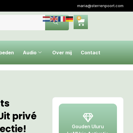
maria@sterrenpoort.com
0
ebeden
Audio
Over mij
Contact
ts
Uit privé
ectie!
Gouden Uluru