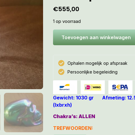
€
555,00
1 op voorraad
Toevoegen aan winkelwagen
Ophalen mogelijk op afspraak
Persoonlijke begeleiding
Gewicht: 1030 gr Afmeting: 12.5
(lxbrxh)
Chakra’s: ALLEN
TREFWOORDEN: