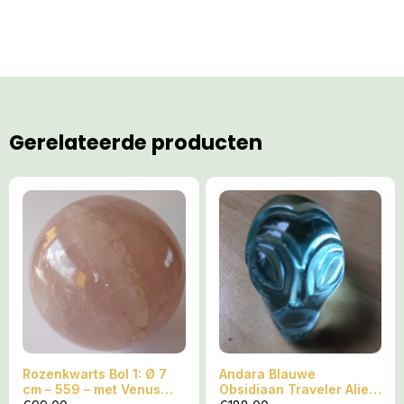
Gerelateerde producten
Rozenkwarts Bol 1: Ø 7
Andara Blauwe
cm – 559 – met Venus
Obsidiaan Traveler Alien