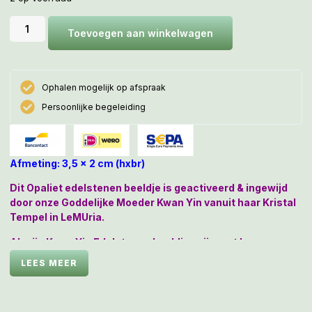
Toevoegen aan winkelwagen
Ophalen mogelijk op afspraak
Persoonlijke begeleiding
Afmeting: 3,5 x 2 cm (hxbr)
Dit Opaliet edelstenen beeldje is geactiveerd & ingewijd
door onze Goddelijke Moeder Kwan Yin vanuit haar Kristal
Tempel in LeMUria.
Al mijn Kwan Yin Edelstenen beeldjes zijn met haar
energie BEZIELD en doordrenkt met haar Moederliefde,
LEES MEER
omdat ze dagelijks in mijn Kristal Healing Kamer vanuit de
MoederBron worden ge-Holy-ficeerd en ge-Kwan Yin-
nificeerd.