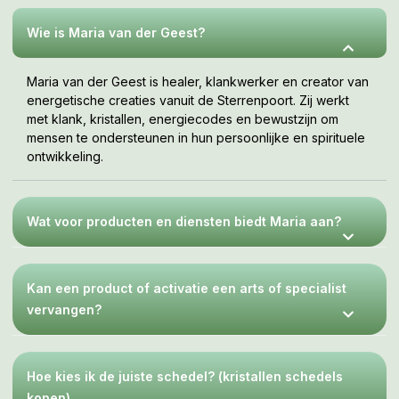
jouw tempo, wanneer je er klaar voor bent. Deze webshop
is een uitnodiging om te voelen wat bij jou resoneert.
Wie is Maria van der Geest?
Maria van der Geest is healer, klankwerker en creator van
energetische creaties vanuit de Sterrenpoort. Zij werkt
met klank, kristallen, energiecodes en bewustzijn om
mensen te ondersteunen in hun persoonlijke en spirituele
ontwikkeling.
Wat voor producten en diensten biedt Maria aan?
Kan een product of activatie een arts of specialist
vervangen?
Hoe kies ik de juiste schedel? (kristallen schedels
kopen)