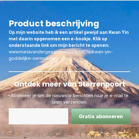
Wie zo’n ingewijd Edelsteen beeldje op zak draagt of naast
haar/zijn bed zet, zal dag en nacht door haar Moeder
Liefde worden verlicht.
Product beschrijving
TIP:
Op mijn website heb ik een artikel gewijd aan Kwan Yin
Kijk ook eens bij de
L
eMUria Healing MP3’s,
om een
met daarin opgenomen een e-bookje. Klik op
door Kwan Yin geleide Healing te beluisteren tijdens
onderstaande link om mijn bericht te openen:
je meditatie, waaronder de Mp3’s met de nrs:
5, 8, 13,
www.mariavandergeest.com/2016/06/19/kwan-yin-
14, 15, 16, 17, 22.
goddelijke-oermoeder/
LeMUria kaars 2:
door Kwan Yin gewijd
Ontdek meer van Sterrenpoort
Abonneer je om de nieuwste berichten naar je e-mail te
laten verzenden.
Gratis abonneren