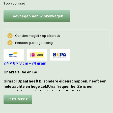
1 op voorraad
Toevoegen aan winkelwagen
Ophalen mogelijk op afspraak
Persoonlijke begeleiding
7.4 x 6 x 3 cm – 74 gram
Chakra’s: 4e en 6e
Girasol Opaal heeft bijzondere eigenschappen, heeft een
hele zachte en hoge LeMUria frequentie. Ze is een
waarachtig sterk helend kristal welke liefde en passie
uitstraalt, helderheid bevordert en duidelijker je spirituele
LEES MEER
pad naar boven zal brengen
.
De vindplaats van Girasol Opaal is het oorspronkelijke