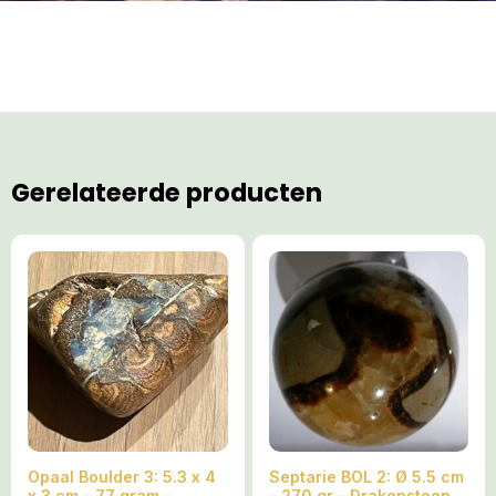
Gerelateerde producten
Opaal Boulder 3: 5.3 x 4
Septarie BOL 2: Ø 5.5 cm
x 3 cm – 77 gram –
– 270 gr – Drakensteen