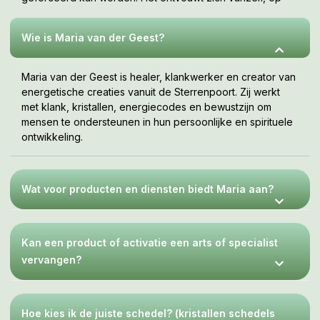
jouw tempo, wanneer je er klaar voor bent. Deze webshop
is een uitnodiging om te voelen wat bij jou resoneert.
Wie is Maria van der Geest?
Maria van der Geest is healer, klankwerker en creator van
energetische creaties vanuit de Sterrenpoort. Zij werkt
met klank, kristallen, energiecodes en bewustzijn om
mensen te ondersteunen in hun persoonlijke en spirituele
ontwikkeling.
Wat voor producten en diensten biedt Maria aan?
Kan een product of activatie een arts of specialist
vervangen?
Hoe kies ik de juiste schedel? (kristallen schedels