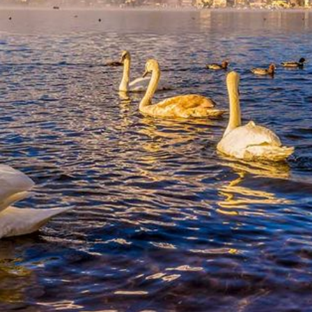
www.aardehealing.com
www.moedermaria.nl
www.mariavandergeest.com
Ik maak de lezer er tot slot op attent: Dat de Sterrenpoort en
Maria van der Geest nooit aansprakelijk kunnen worden
gesteld voor enigerlei letsel die voortvloeit uit de toepassing
van de op mijn Blog aanbevolen producten of werkmethoden
en komen nooit in de plaats van een bezoek aan jouw arts /
specialist.