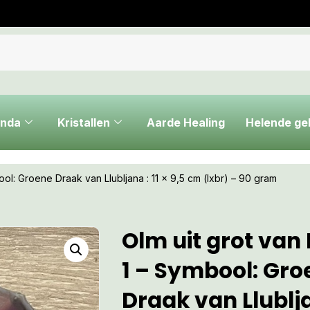
nda
Kristallen
Aarde Healing
Helende g
ool: Groene Draak van Llubljana : 11 x 9,5 cm (lxbr) – 90 gram
Olm uit grot van
1 – Symbool: Gro
Draak van Llubljan