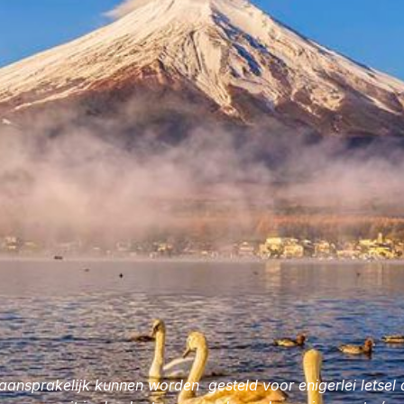
Agaat gelijmd, heb ik bij de ingan
MoederGrotten van Postojna geko
kristalwinkel van de eigenares. D
geheime LeMUria Codes en voelde 
als een stukje thuiskomen.
ansprakelijk kunnen worden gesteld voor enigerlei letsel d