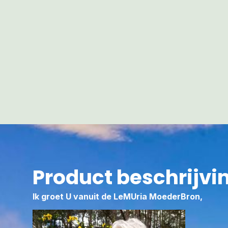
Product beschrijvi
Ik groet U vanuit de LeMUria MoederBron,