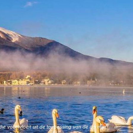
g van de
cht in de
e steen bevat
voor mij direct
ie voortvloeit uit de toepassing van de op mijn