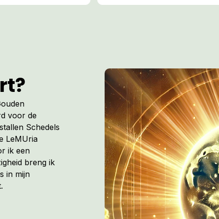
rt?
 Gouden
rd voor de
istallen Schedels
de LeMUria
r ik een
igheid breng ik
s in mijn
.