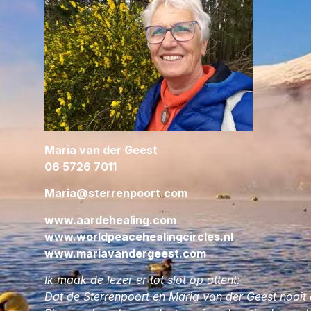
Maria van der Geest
06 5726 7011
Maria@sterrenpoort.com
www.aardehealing.com
www.worldpeacehealingcircles.nl
www.mariavandergeest.com
Ik maak de lezer er tot slot op attent:
Dat de Sterrenpoort en Maria van der Geest nooit a