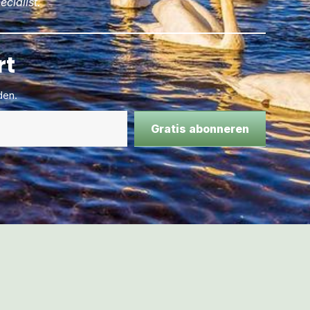
cialist.
rt
den.
Gratis abonneren