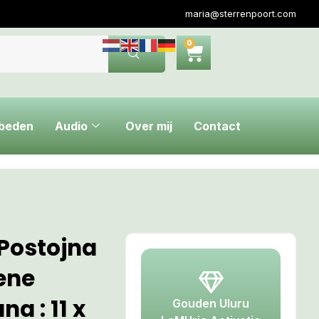
maria@sterrenpoort.com
0
ebeden
Audio
Over mij
Contact
 Postojna
ene
a : 11 x
Gouden Uluru