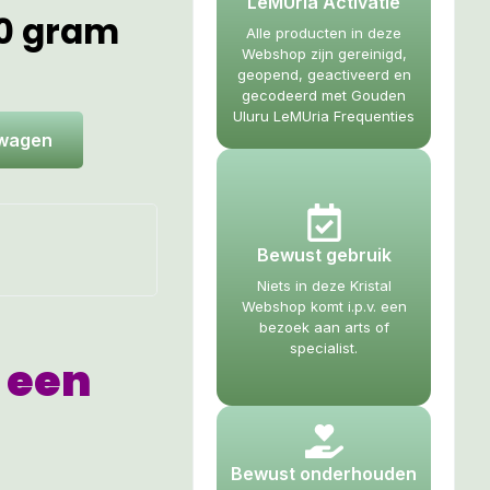
LeMUria Activatie
90 gram
Alle producten in deze
Webshop zijn gereinigd,
geopend, geactiveerd en
gecodeerd met Gouden
Uluru LeMUria Frequenties
lwagen
Bewust gebruik
Niets in deze Kristal
Webshop komt i.p.v. een
bezoek aan arts of
specialist.
 een
Bewust onderhouden