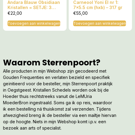
Andara Blauw Obsidiaan
Carneool Yoni EI nr 1:
www.aardehealing.com
Kristallen = SETJE: 3
7×5.5 cm (hxb) – 317 gr
stuks totaal +/- 20 gram
€
22,00
€
55,00
www.worldpeacehealingcircles.nl
– Hét LeMUria Kristal
www.mariavandergeest.com
Toevoegen aan winkelwagen
Toevoegen aan winkelwagen
Ik maak de lezer er tot slot op attent:
Dat de Sterrenpoort en Maria van der Geest nooit
aansprakelijk kunnen worden gesteld voor enigerlei letsel
welke voortvloeien uit de toepassing van de op mijn Blog
aanbevolen producten of werkmethoden en komen nooit in
Waarom Sterrenpoort?
de plaats van een bezoek aan uw arts / specialist.
Alle producten in mijn Webshop zijn gecodeerd met
Gouden Frequenties en verlaten bezield en specifiek
geïnitieerd voor de besteller, mijn Sterrenpoort praktijk
Ontdek meer van Sterrenpoort
in Oegstgeest. Kristallen Schedels worden ook bij de
Hoeder thuis rechtstreeks vanuit de LeMUria
Abonneer je om de nieuwste berichten naar je e-mail te
MoederBron ingestraald. Soms ga ik op reis, waardoor
laten verzenden.
ik een bestelling ná thuiskomst zal verzenden. Tijdens
afwezigheid breng ik de besteller via een mailtje hiervan
Gratis abonneren
op de hoogte. Niets in mijn Webshop komt i.p.v. een
bezoek aan arts of specialist.