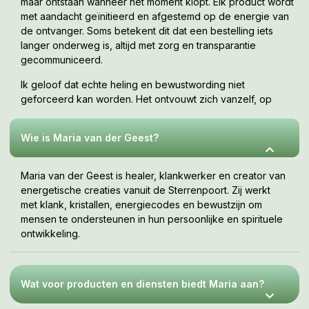
maar ontstaan wanneer het moment klopt. Elk product wordt
met aandacht geïnitieerd en afgestemd op de energie van
de ontvanger. Soms betekent dit dat een bestelling iets
langer onderweg is, altijd met zorg en transparantie
gecommuniceerd.
Ik geloof dat echte heling en bewustwording niet
geforceerd kan worden. Het ontvouwt zich vanzelf, op
jouw tempo, wanneer je er klaar voor bent. Deze webshop
is een uitnodiging om te voelen wat bij jou resoneert.
Wie is Maria van der Geest?
Maria van der Geest is healer, klankwerker en creator van
energetische creaties vanuit de Sterrenpoort. Zij werkt
met klank, kristallen, energiecodes en bewustzijn om
mensen te ondersteunen in hun persoonlijke en spirituele
ontwikkeling.
Wat voor producten en diensten biedt Maria aan?