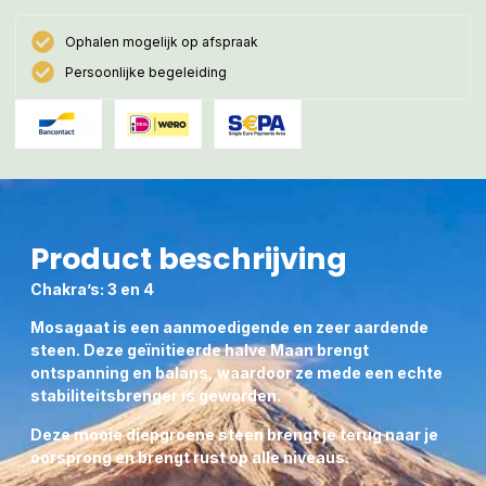
Ophalen mogelijk op afspraak
Persoonlijke begeleiding
Product beschrijving
Chakra’s: 3 en 4
Mosagaat is een aanmoedigende en zeer aardende
steen. Deze geïnitieerde halve Maan brengt
ontspanning en balans, waardoor ze mede een echte
stabiliteitsbrenger is geworden.
Deze mooie diepgroene steen brengt je terug naar je
oorsprong en brengt rust op alle niveaus.