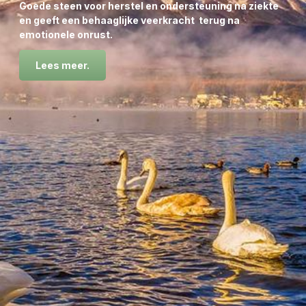
Goede steen voor herstel en ondersteuning na ziekte
en geeft een behaaglijke veerkracht terug na
emotionele onrust.
Ondersteunend bij angstgevoelens, stress, piekeren.
Lees meer.
Versterkt je verbinding met Moeder Natuur.
De kracht van Moeder Maan met haar Yinkracht regelt
eb en vloed
en
wordt
geassocieerd met het cyclische
ritme van de natuur, dat invloed heeft op emoties,
intuïtie en transformatie
.
Door je af te stemmen op de
verschillende maanfasen, kun je je intenties sterker maken
en je persoonlijke groei bevorderen. De volle maan wordt
gezien als een tijd voor verlichting en loslaten, terwijl de
nieuwe maan een moment is voor nieuwe beginnen en het
zetten van intenties.
Algemene invloed
Verbonden met de natuur:
Door je af te stemmen
op de maanfasen leef je meer in lijn met de cycli van
de natuur en je innerlijke ritme.
Verhoogde intuïtie:
Veel mensen ervaren een