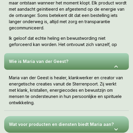
maar ontstaan wanneer het moment klopt. Elk product wordt
met aandacht geïnitieerd en afgestemd op de energie van
de ontvanger. Soms betekent dit dat een bestelling iets
langer onderweg is, altijd met zorg en transparantie
gecommuniceerd.
Ik geloof dat echte heling en bewustwording niet
geforceerd kan worden. Het ontvouwt zich vanzelf, op
jouw tempo, wanneer je er klaar voor bent. Deze webshop
is een uitnodiging om te voelen wat bij jou resoneert.
Wie is Maria van der Geest?
Maria van der Geest is healer, klankwerker en creator van
energetische creaties vanuit de Sterrenpoort. Zij werkt
met klank, kristallen, energiecodes en bewustzijn om
mensen te ondersteunen in hun persoonlijke en spirituele
ontwikkeling.
Wat voor producten en diensten biedt Maria aan?