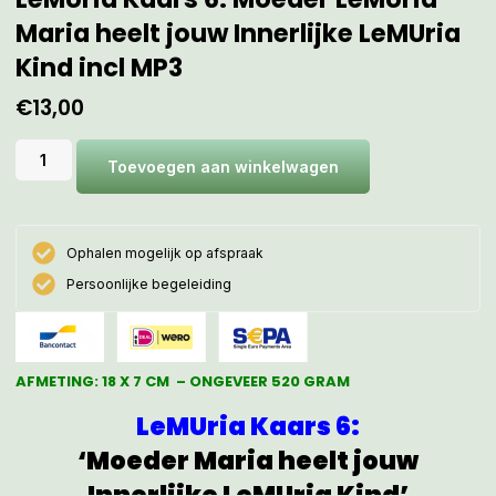
Maria heelt jouw Innerlijke LeMUria
Kind incl MP3
€
13,00
Toevoegen aan winkelwagen
Ophalen mogelijk op afspraak
Persoonlijke begeleiding
AFMETING: 18 X 7 CM – ONGEVEER 520 GRAM
LeMUria Kaars 6:
‘Moeder Maria heelt jouw
Innerlijke LeMUria Kind’