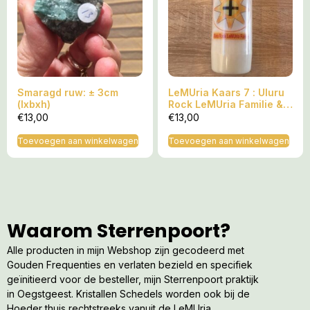
Smaragd ruw: ± 3cm
LeMUria Kaars 7 : Uluru
(lxbxh)
Rock LeMUria Familie &
Beschermkaars
€
13,00
€
13,00
Toevoegen aan winkelwagen
Toevoegen aan winkelwagen
Waarom Sterrenpoort?
Alle producten in mijn Webshop zijn gecodeerd met
Gouden Frequenties en verlaten bezield en specifiek
geïnitieerd voor de besteller, mijn Sterrenpoort praktijk
in Oegstgeest. Kristallen Schedels worden ook bij de
Hoeder thuis rechtstreeks vanuit de LeMUria