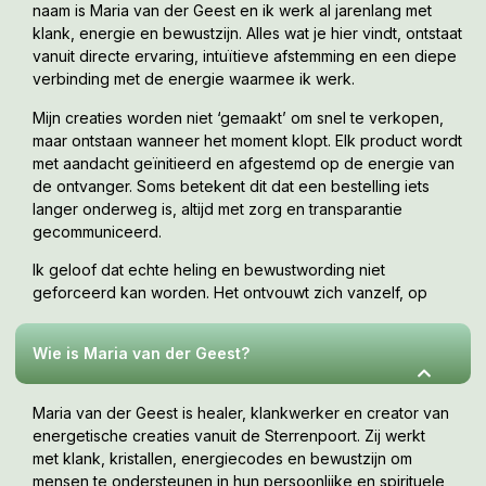
naam is Maria van der Geest en ik werk al jarenlang met
klank, energie en bewustzijn. Alles wat je hier vindt, ontstaat
vanuit directe ervaring, intuïtieve afstemming en een diepe
verbinding met de energie waarmee ik werk.
Mijn creaties worden niet ‘gemaakt’ om snel te verkopen,
maar ontstaan wanneer het moment klopt. Elk product wordt
met aandacht geïnitieerd en afgestemd op de energie van
de ontvanger. Soms betekent dit dat een bestelling iets
langer onderweg is, altijd met zorg en transparantie
gecommuniceerd.
Ik geloof dat echte heling en bewustwording niet
geforceerd kan worden. Het ontvouwt zich vanzelf, op
jouw tempo, wanneer je er klaar voor bent. Deze webshop
is een uitnodiging om te voelen wat bij jou resoneert.
Wie is Maria van der Geest?
Maria van der Geest is healer, klankwerker en creator van
energetische creaties vanuit de Sterrenpoort. Zij werkt
met klank, kristallen, energiecodes en bewustzijn om
mensen te ondersteunen in hun persoonlijke en spirituele