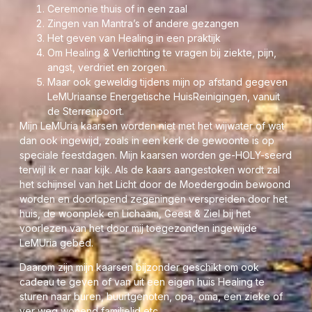
Ceremonie thuis of in een zaal
Mijn kaarsen zijn speciaal ingewijd om te gebruiken bij:
Zingen van Mantra’s of andere gezangen
Het geven van Healing in een praktijk
World Peace Healing Circles
Om Healing & Verlichting te vragen bij ziekte, pijn,
Ceremonie
angst, verdriet en zorgen.
Het geven Healing in je praktijk of
Maar ook geweldig tijdens mijn op afstand gegeven
Om Healing & Verlichting te ontvangen ziekte, pijn, angst,
LeMUriaanse Energetische HuisReinigingen, vanuit
verdriet en zorgen.
de Sterrenpoort.
In te zetten tijdens een LeMUriaanse Energetische
Mijn LeMUria kaarsen worden niet met het wijwater of wat
HuisReiniging, gegeven op afstand vanuit mijn
dan ook ingewijd, zoals in een kerk de gewoonte is op
Sterrenpoort.
speciale feestdagen. Mijn kaarsen worden ge-HOLY-seerd
Vraag bij ziekte, pijn, angst, verdriet of andere zorgelijke
terwijl ik er naar kijk. Als de kaars aangestoken wordt zal
lasten de Goddelijke Moeder om haar hulp en brandt
het schijnsel van het Licht door de Moedergodin bewoond
meerdere uren per dag deze kaars onder begeleiding van
worden en doorlopend zegeningen verspreiden door het
enkele gebeden die jou het meest dierbaar zijn. Je
huis, de woonplek en Lichaam, Geest & Ziel bij het
gebeden zullen altijd gehoord worden én de energie zal
voorlezen van het door mij toegezonden ingewijde
waar deze kaars gebrand wordt een belangrijk hulpmiddel
LeMUria gebed.
zijn om de rustgevende healing te ontvangen. Kom je er
niet uit? Overweeg dan eens een Healing vanuit de
Daarom zijn mijn kaarsen bijzonder geschikt om ook
Sterrenpoort door Maria van der Geest te ontvangen. Ik
cadeau te geven of van uit een eigen huis Healing te
ben een Goddelijke Moeder en Meesteres in het helen van
sturen naar buren, buurtgenoten, opa, oma, een zieke of
onrust en verdriet.
ver weg wonend familielid etc.