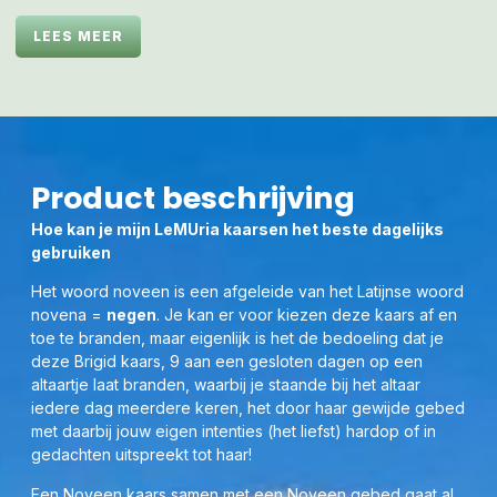
Gewijd door Moeder Maria
LEES MEER
Als je deze kaars bestelt, ontvang je ’n download link van
het door mij ingesproken het LeMUria Healinggebed
‘Lieve
Moeder Maria Gebed en mijn Innerlijke Kind
‘ in je mailbox.
Deze kun je downloaden en respectievelijk uitprinten om
voor te lezen tijdens het branden van jouw kaars.
Product beschrijving
Deze kaars is speciaal ontworpen en loopt synchroon aan
Hoe kan je mijn LeMUria kaarsen het beste dagelijks
de energie van de Aartsengelen, met name Aartsengel
gebruiken
LeMUria Maria & Metatron(a). Klik
HIER
voor het bekijken
en bestellen van de hiermee gerelateerde LeMUria Healing
Het woord noveen is een afgeleide van het Latijnse woord
Poster in liggend A3 formaat (
29,7 x 42 cm (h x br)
).
novena =
negen
. Je kan er voor kiezen deze kaars af en
toe te branden, maar eigenlijk is het de bedoeling dat je
Ook kan je tijdens het bidden en vragen om Heling gebruik
deze Brigid kaars, 9 aan een gesloten dagen op een
maken van mijn Healing Tools welke ook gewijd en
altaartje laat branden, waarbij je staande bij het altaar
geactiveerd zijn door de Aartsengel Metatrona, LeMUria
iedere dag meerdere keren, het door haar gewijde gebed
Maria etc. Kijk hiervoor bij de
afzonderlijke
Orgonite
met daarbij jouw eigen intenties (het liefst) hardop of in
Healing Tools in categorie 03c)
welke te herkennen zijn
gedachten uitspreekt tot haar!
aan mijn Inwijdings Logo van de Sterrenpoort.
Koop je deze zgn ‘Taal van Licht’ Schijven, zonder mijn
Een Noveen kaars samen met een Noveen gebed gaat al