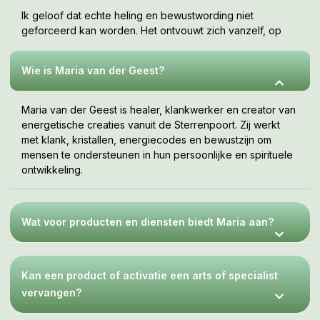
Ik geloof dat echte heling en bewustwording niet
geforceerd kan worden. Het ontvouwt zich vanzelf, op
jouw tempo, wanneer je er klaar voor bent. Deze webshop
is een uitnodiging om te voelen wat bij jou resoneert.
Wie is Maria van der Geest?
Maria van der Geest is healer, klankwerker en creator van
energetische creaties vanuit de Sterrenpoort. Zij werkt
met klank, kristallen, energiecodes en bewustzijn om
mensen te ondersteunen in hun persoonlijke en spirituele
ontwikkeling.
Wat voor producten en diensten biedt Maria aan?
Kan een product of activatie een arts of specialist
vervangen?