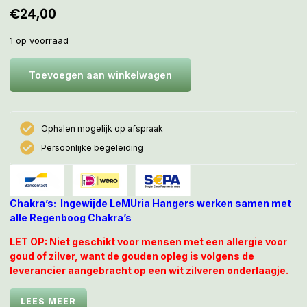
€
24,00
1 op voorraad
Toevoegen aan winkelwagen
Ophalen mogelijk op afspraak
Persoonlijke begeleiding
Chakra’s: Ingewijde LeMUria Hangers werken samen met
alle Regenboog Chakra’s
LET OP: Niet geschikt voor mensen met een allergie voor
goud of zilver, want de gouden opleg is volgens de
leverancier aangebracht op een wit zilveren onderlaagje.
Lapis lazuli is al sinds de oudheid bekend en werd in de
LEES MEER