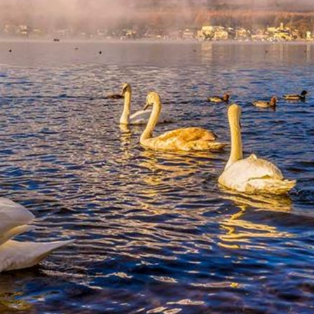
aanwezig te durven zijn en in een steeds groter wordend
LeMUria-veld haar LeMUria Hartenkracht uit te gaan
Stralen.
Dit krachtige healer kristal verhoogt de energetische
trilling van de drager tot aan het niveau van goddelijke
essentie en
werkt Multidimensionaal vanuit het totale
Omniversum.
Haar Christus – Christina Bewustzijnsbloed heelt jouw
DNA én trekt Geneeskrachtige Tonen & Overvloed aan
t.b.v. de Lichtwerker.
Deze ingewijde kristallen hanger zorgt dat het ego (ofwel
de lagere wil) in dienst komt van de Hoge Wil van God &
Godina.
Ik groet je vanuit de LeMUria MoederBron,