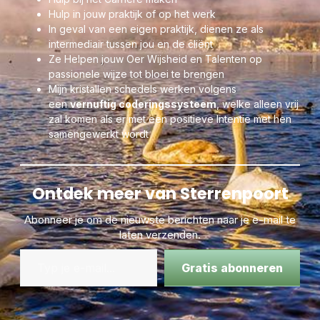
leven op Moeder Aarde was geschapen. Alleen Kristallen,
Hulp in jouw praktijk of op het werk
algen, schelpen, koraal en andere eencelligen waren in een
In geval van een eigen praktijk, dienen ze als
beginstadium aangelegd. Deze Skull lijkt gevuld met Opaal-
intermediair tussen jou en de cliënt
Koraal en beschikt over alle magische krachten die je maar
Ze Helpen jouw Oer Wijsheid en Talenten op
kunt voorstellen en is in staat je volledig één te laten worden
passionele wijze tot bloei te brengen
met jouw LeMUria zielendeel via de diepere ritmes van
Mijn kristallen schedels werken volgens
Moeder Aarde.
een
vernuftig coderingssysteem
, welke alleen vrij
zal komen als er met een positieve Intentie met hen
samengewerkt wordt
Ontdek meer van Sterrenpoort
Abonneer je om de nieuwste berichten naar je e-mail te
laten verzenden.
Gratis abonneren