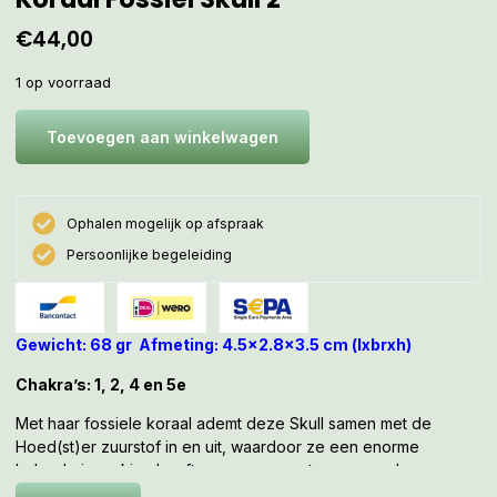
€
44,00
1 op voorraad
Toevoegen aan winkelwagen
Ophalen mogelijk op afspraak
Persoonlijke begeleiding
Gewicht: 68 gr Afmeting: 4.5×2.8×3.5 cm (lxbrxh)
Chakra’s: 1, 2, 4 en 5e
Met haar fossiele koraal ademt deze Skull samen met de
Hoed(st)er zuurstof in en uit, waardoor ze een enorme
helende inwerking heeft op mensen met paranormale gaven
i.c.m. een longaandoening. Zoals emfyseem, een