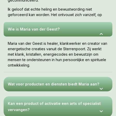
gecommuniceerd.
Ik geloof dat echte heling en bewustwording niet
geforceerd kan worden. Het ontvouwt zich vanzelf, op
jouw tempo, wanneer je er klaar voor bent. Deze webshop
is een uitnodiging om te voelen wat bij jou resoneert.
Wie is Maria van der Geest?
Maria van der Geest is healer, klankwerker en creator van
energetische creaties vanuit de Sterrenpoort. Zij werkt
met klank, kristallen, energiecodes en bewustzijn om
mensen te ondersteunen in hun persoonlijke en spirituele
ontwikkeling.
Wat voor producten en diensten biedt Maria aan?
Kan een product of activatie een arts of specialist
vervangen?