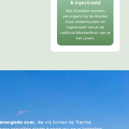
king en
& ingestraald
egatieve
Alle Kristallen worden
verwijderen en
vervolgens bij de Hoeder
thuis onderhouden en
 op te lopen.
ingestraald vanuit de
LeMUria MoederBron van al
Moedergodin
het Leven.
art chakra,
 liefde voor je
oot je tolerantie
s Skull
lerlei ideeën en
 te brengen. Het is
tijdens een reis of
g.
 lichamelijke
stoffen uit het
energieën over
, die vrij komen bij ‘Karma
gische werking op