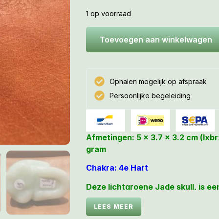
1 op voorraad
Toevoegen aan winkelwagen
Ophalen mogelijk op afspraak
Persoonlijke begeleiding
Afmetingen: 5 x 3.7 x 3.2 cm (lxb
gram
Chakra: 4e Hart
Deze lichtgroene Jade skull, is ee
beschermende skull. Zij zorgt voo
LEES MEER
balanceert en trekt voorspoed, g