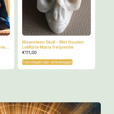
Maansteen Skull – Met Gouden
niet:
LeMUria Maria frequentie
€
111,00
Toevoegen aan winkelwagen