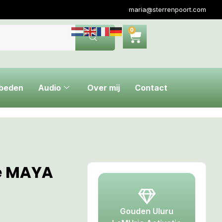
maria@sterrenpoort.com
0
ebeden
Audio
Over mij
Contact
e MAYA
Gouden Uluru