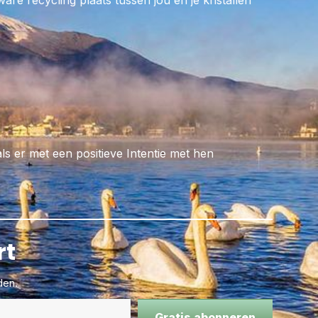
re recycling plaats tussen jou en je kristallen
het zenuwstelsel en
als er met een positieve Intentie met hen
rt
den.
Gratis abonneren