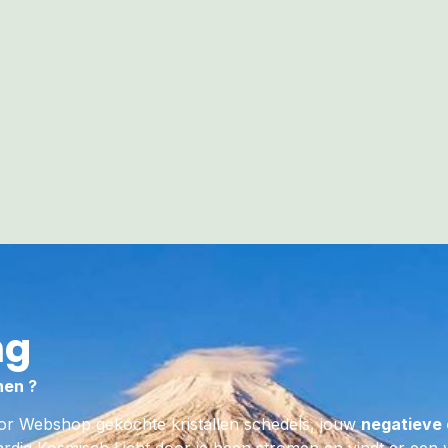
aan. Zij bevordert zelfverwezenlij
zelfredzaamheid en helpt je om n
energieën uit je leefomgeving te 
weerhoud je om fysieke kwetsuren
Zij werkt samen met de LeMUria 
MAYA in op het Gouden LeMUria h
beschermt, reinigt en bevordert de
Elfenzielendeel, verzorgt en vergr
niveau.
Een échte LeMUria Regenboog Elfje
Jade stimuleert het bedenken van al
ook de daadkracht om ze in praktijk
ng
een goede steen om bij je te dragen 
vakantie voor wat extra beschermin
nen ?
Jade sterk reinigend, brengt allerlei
systemen in balans en verwijdert gif
or Webshop gekochte kristallen schedels, jouw
negatieve 
lichaam. Zij heeft een positieve ma