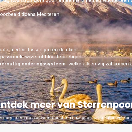
dig Kosmisch Licht door je heen stromen en vindt er een wa
nieren en bijnieren, blaas, darmen 
vruchtbaarheid.
voorbeeld tijdens Mediteren
 intermediair tussen jou en de cliënt
assionele wijze tot bloei te brengen
vernuftig coderingssysteem
, welke alleen vrij zal komen 
ntdek meer van Sterrenpoo
nneer je om de nieuwste berichten naar je e-mail te laten verzen