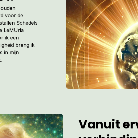
 Gouden
rd voor de
istallen Schedels
de LeMUria
r ik een
igheid breng ik
s in mijn
.
Vanuit erv