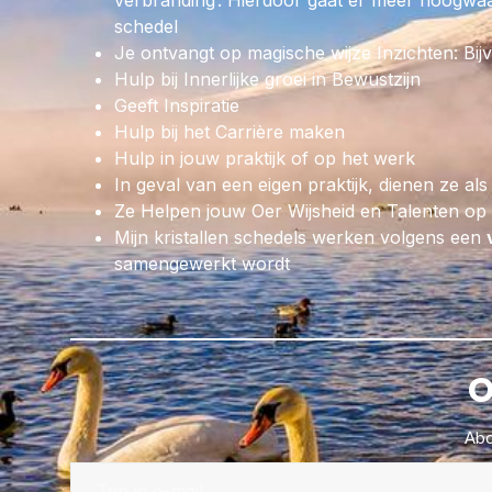
verbranding’. Hierdoor gaat er meer hoogwaar
schedel
Je ontvangt op magische wijze Inzichten: Bij
Hulp bij Innerlijke groei in Bewustzijn
Geeft Inspiratie
Hulp bij het Carrière maken
Hulp in jouw praktijk of op het werk
In geval van een eigen praktijk, dienen ze als
Ze Helpen jouw Oer Wijsheid en Talenten op p
Mijn kristallen schedels werken volgens een
samengewerkt wordt
O
Abo