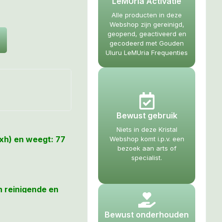
LeMUria Activatie
Alle producten in deze
Webshop zijn gereinigd,
geopend, geactiveerd en
gecodeerd met Gouden
Uluru LeMUria Frequenties
Bewust gebruik
Niets in deze Kristal
rxh) en weegt: 77
Webshop komt i.p.v. een
bezoek aan arts of
specialist.
n reinigende en
r harmonie,
eluk en welvaart
Bewust onderhouden