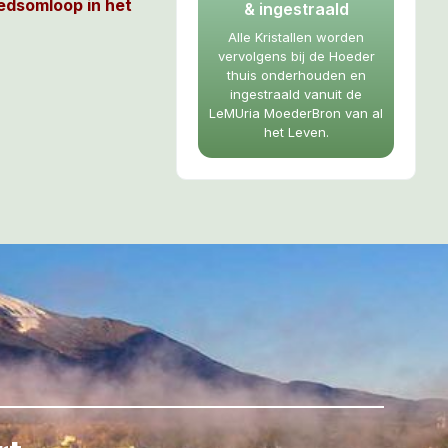
edsomloop in het
& ingestraald
Alle Kristallen worden
vervolgens bij de Hoeder
he glas met
thuis onderhouden en
oi glinsterend
ingestraald vanuit de
LeMUria MoederBron van al
in, donkerblauw en
het Leven.
rd voor het eerst
 probeerden te
evordert een
rkt opbeurend.
uitwerking op
aliteit en ambitie
iken. Fysiek heeft
op de bloed,
rganen.
ot van LeMUria,