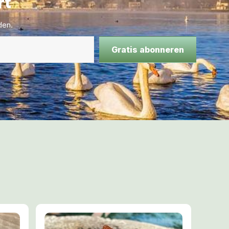
rt
den.
Gratis abonneren
t:
er Geest nooit