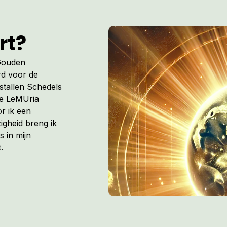
rt?
 Gouden
rd voor de
istallen Schedels
de LeMUria
r ik een
igheid breng ik
s in mijn
.