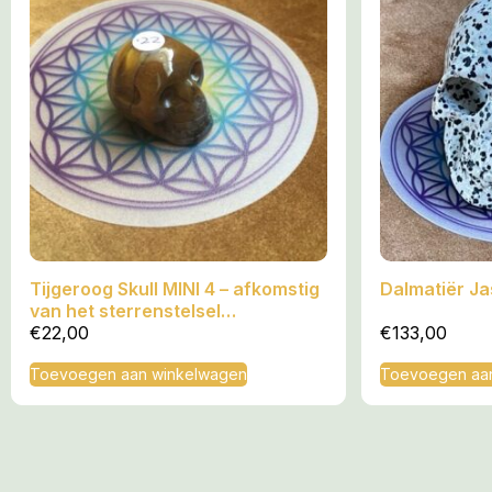
Tijgeroog Skull MINI 4 – afkomstig
Dalmatiër Jas
van het sterrenstelsel
Andromeda = 3 x 2.5 x 2.5 cm
€
22,00
€
133,00
Toevoegen aan winkelwagen
Toevoegen aa