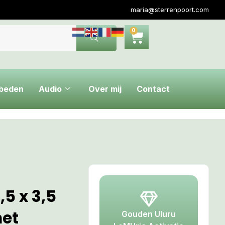
maria@sterrenpoort.com
0
ebeden
Audio
Over mij
Contact
5 x 3,5
met
Gouden Uluru