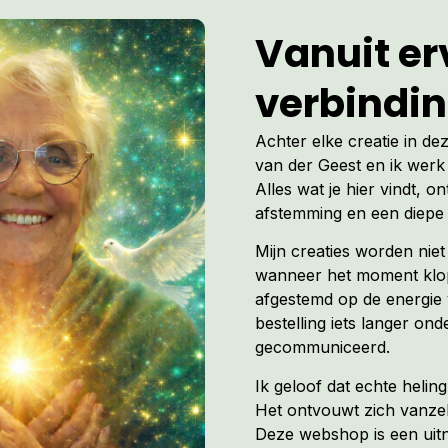
Vanuit erv
verbindi
Achter elke creatie in de
van der Geest en ik werk 
Alles wat je hier vindt, on
afstemming en een diepe 
Mijn creaties worden nie
wanneer het moment klopt
afgestemd op de energie 
bestelling iets langer ond
gecommuniceerd.
Ik geloof dat echte heli
Het ontvouwt zich vanzel
Deze webshop is een uitno