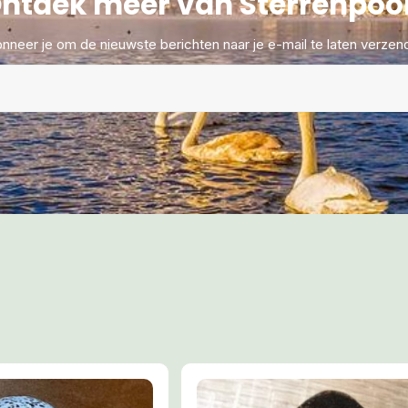
ntdek meer van Sterrenpoo
nneer je om de nieuwste berichten naar je e-mail te laten verzen
Maria van der Geest
06 5726 7011
Maria@sterrenpoort.com
www.aardehealing.com
www.moedermaria.nl
www.mariavandergeest.com
Ik maak de lezer er tot slot op atten
Dat de Sterrenpoort en Maria van d