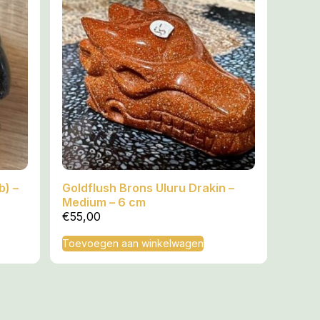
d voor enigerlei
sing van de op mijn
kmethoden en
bezoek aan jouw
b) –
Goldflush Brons Uluru Drakin –
Medium – 6 cm
€
55,00
Toevoegen aan winkelwagen