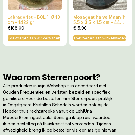
Labradoriet – BOL 1: Ø 10
Mosagaat halve Maan 1:
cm – 1422 gr
5.5 x 3.5 x 1.5 cm – 44
gram
€
188,00
€
15,00
Toevoegen aan winkelwagen
Toevoegen aan winkelwagen
Waarom Sterrenpoort?
Alle producten in mijn Webshop zijn gecodeerd met
Gouden Frequenties en verlaten bezield en specifiek
geïnitieerd voor de besteller, mijn Sterrenpoort praktijk
in Oegstgeest. Kristallen Schedels worden ook bij de
Hoeder thuis rechtstreeks vanuit de LeMUria
MoederBron ingestraald. Soms ga ik op reis, waardoor
ik een bestelling ná thuiskomst zal verzenden. Tijdens
afwezigheid breng ik de besteller via een mailtje hiervan