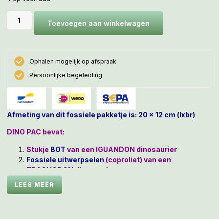
Toevoegen aan winkelwagen
Ophalen mogelijk op afspraak
Persoonlijke begeleiding
Afmeting van dit fossiele pakketje is: 20 x 12 cm (lxbr)
DINO PAC bevat:
Stukje
BOT
van een IGUANDON dinosaurier
Fossiele uitwerpselen
(coproliet) van een
TRACHODON dinosaurier
Fragment van een
dinosaurier EI
LEES MEER
Kleine loep
150 miljoen jaar oude Dinosauriër bot en uitwerpselen én
een 70 miljoen jaar oud stukje Dinosauriër EI