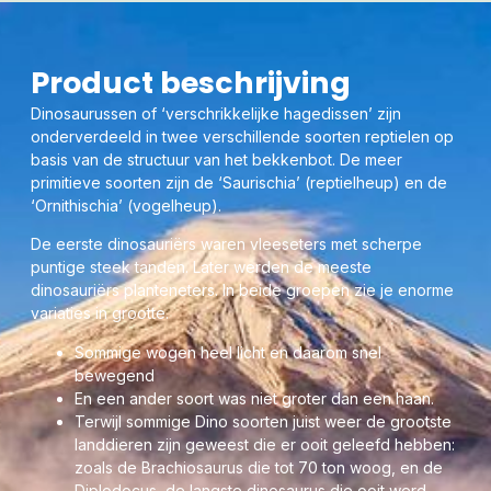
Een opvallend kenmerk van fossiel dinosaurus bot is de
opmerkelijke cel structuur. De meeste botten van dinosauriërs
hebben een structuur die dichter is dan van het bot van een
Product beschrijving
zoogdier en ze vertonen vaak een gelaagdheidspatroon in
dwarsdoorsnede dat nog nooit is gezien in het bot van een
Dinosaurussen of ‘verschrikkelijke hagedissen’ zijn
zoogdier.
onderverdeeld in twee verschillende soorten reptielen op
basis van de structuur van het bekkenbot. De meer
Voor meer info: lees links onderaan verder.
primitieve soorten zijn de ‘Saurischia’ (reptielheup) en de
‘Ornithischia’ (vogelheup).
De eerste dinosauriërs waren vleeseters met scherpe
puntige steek tanden. Later werden de meeste
dinosauriërs planteneters. In beide groepen zie je enorme
variaties in grootte.
Sommige wogen heel licht en daarom snel
bewegend
En een ander soort was niet groter dan een haan.
Terwijl sommige Dino soorten juist weer de grootste
landdieren zijn geweest die er ooit geleefd hebben:
zoals de Brachiosaurus die tot 70 ton woog, en de
Diplodocus, de langste dinosaurus die ooit werd