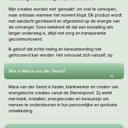
Mijn creaties worden niet ‘gemaakt’ om snel te verkopen,
maar ontstaan wanneer het moment klopt. Elk product wordt
met aandacht geïnitieerd en afgestemd op de energie van
de ontvanger. Soms betekent dit dat een bestelling iets
langer onderweg is, altijd met zorg en transparantie
gecommuniceerd.
Ik geloof dat echte heling en bewustwording niet
geforceerd kan worden. Het ontvouwt zich vanzelf, op
jouw tempo, wanneer je er klaar voor bent. Deze webshop
is een uitnodiging om te voelen wat bij jou resoneert.
Wie is Maria van der Geest?
Maria van der Geest is healer, klankwerker en creator van
energetische creaties vanuit de Sterrenpoort. Zij werkt
met klank, kristallen, energiecodes en bewustzijn om
mensen te ondersteunen in hun persoonlijke en spirituele
ontwikkeling.