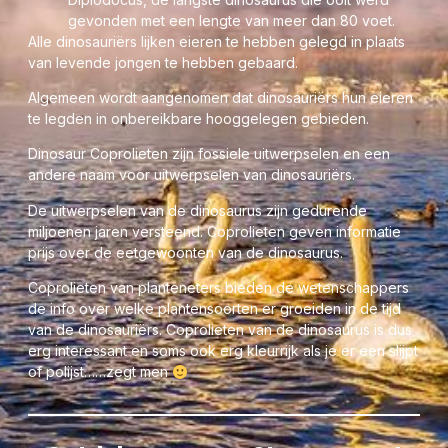
gevonden met een lengte van meer dan 80 voet.
Alle dinosauriërs lijken eieren te hebben gelegd in plaats
van levende jongen te hebben gebaard.
Algemeen wordt aangenomen dat dinosauriërs hun eieren
te legden in onbereikbare hooggelegen gebieden.
Dinosaur Coprolieten zijn fossiele uitwerpselen en een
andere naam voor uitwerpselen van dinosauriërs.
De uitwerpselen van de dinosaurus zijn gedurende
miljoenen jaren versteend. Coprolieten geven informatie
prijs over de eetgewoonten van de dinosaurus.
Coprolieten van planteneters bieden de wetenschappers
de info over welke plantensoorten er groeiden in de tijd
van de dinosauriërs. Coprolieten van de dinosaurus is dus
erg interessant en soms ook erg kleurrijk als je er een slijpt
of polijst……zegt men