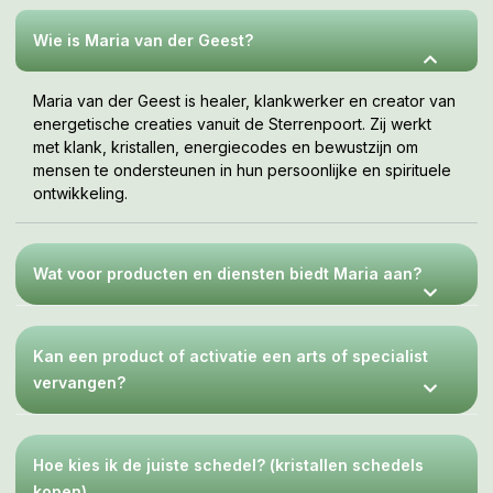
jouw tempo, wanneer je er klaar voor bent. Deze webshop
is een uitnodiging om te voelen wat bij jou resoneert.
Wie is Maria van der Geest?
Maria van der Geest is healer, klankwerker en creator van
energetische creaties vanuit de Sterrenpoort. Zij werkt
met klank, kristallen, energiecodes en bewustzijn om
mensen te ondersteunen in hun persoonlijke en spirituele
ontwikkeling.
Wat voor producten en diensten biedt Maria aan?
Kan een product of activatie een arts of specialist
vervangen?
Hoe kies ik de juiste schedel? (kristallen schedels
kopen)