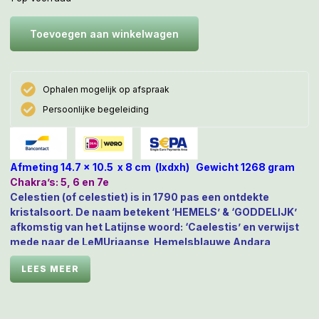
Toevoegen aan winkelwagen
Ophalen mogelijk op afspraak
Persoonlijke begeleiding
Afmeting 14.7 x 10.5 x 8 cm (lxdxh) Gewicht 1268 gram
Chakra’s: 5, 6 en 7e
Celestien (of celestiet) is in 1790 pas een ontdekte
kristalsoort. De naam betekent ‘HEMELS’ & ‘GODDELIJK’
afkomstig van het Latijnse woord: ‘Caelestis’ en verwijst
mede naar de LeMUriaanse Hemelsblauwe
Andara
uitstraling van Hemelse Moeder LeMUria – Maria, die deze
LEES MEER
kristallen vertegenwoordigen. Ze wordt soms ook
‘Celestiet’ of ‘Engelensteen’ genoemd, want die
rustgevende lichtblauwe frequenties vertegenwoordigt ze
naast onze Goddelijke Moeder ook. Haar Moederlijke