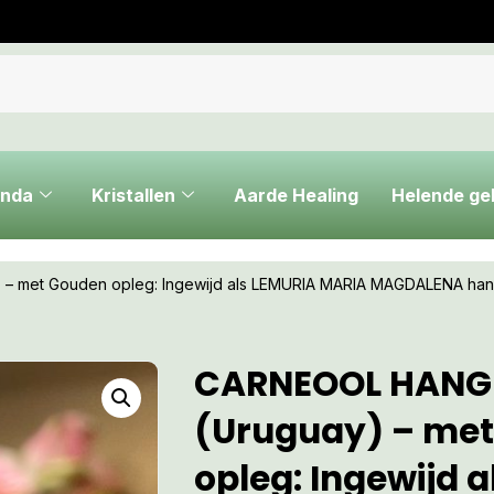
nda
Kristallen
Aarde Healing
Helende g
– met Gouden opleg: Ingewijd als LEMURIA MARIA MAGDALENA ha
CARNEOOL HANGE
(Uruguay) – me
opleg: Ingewijd a