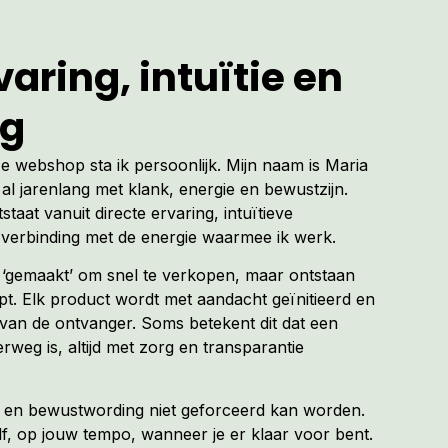
aring, intuïtie en
ng
t:
er Geest nooit
ze webshop sta ik persoonlijk. Mijn naam is Maria
d voor enigerlei
al jarenlang met klank, energie en bewustzijn.
sing van de op mijn
tstaat vanuit directe ervaring, intuïtieve
kmethoden en
verbinding met de energie waarmee ik werk.
bezoek aan jouw
t ‘gemaakt’ om snel te verkopen, maar ontstaan
. Elk product wordt met aandacht geïnitieerd en
van de ontvanger. Soms betekent dit dat een
erweg is, altijd met zorg en transparantie
ng en bewustwording niet geforceerd kan worden.
f, op jouw tempo, wanneer je er klaar voor bent.