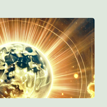
zorgt dat het ego
mt van de Hoge Wil
derBron,