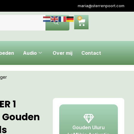
maria@sterrenpoort.com
0
ebeden
Audio
Over mij
Contact
nger
R 1
t Gouden
ls
Gouden Uluru