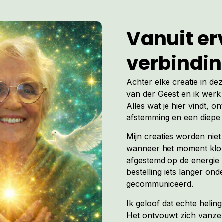
www.aardehealing.com
www.moedermaria.nl
Vanuit erv
www.mariavandergeest.com
verbindi
Ik maak de lezer er tot slot op atten
Dat de Sterrenpoort en Maria van d
Achter elke creatie in de
aansprakelijk kunnen worden gestel
van der Geest en ik werk 
letsel die voortvloeit uit de toepas
Alles wat je hier vindt, on
Blog aanbevolen producten of wer
afstemming en een diepe 
komen nooit in de plaats van een 
arts / specialist.
Mijn creaties worden nie
wanneer het moment klopt
afgestemd op de energie 
bestelling iets langer ond
gecommuniceerd.
Ik geloof dat echte heli
Het ontvouwt zich vanzel