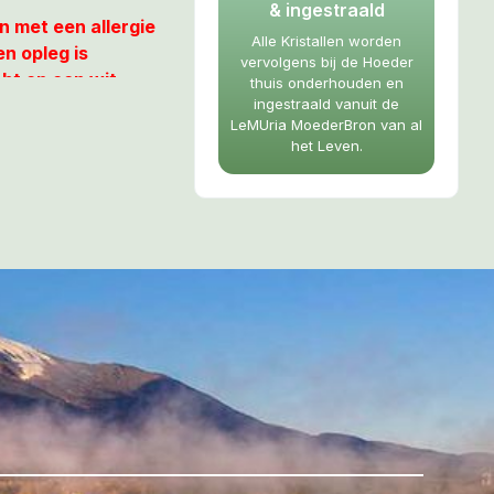
& ingestraald
n met een allergie
Alle Kristallen worden
n opleg is
vervolgens bij de Hoeder
ht op een wit
thuis onderhouden en
ingestraald vanuit de
LeMUria MoederBron van al
het Leven.
e delen. Zij wordt
bië en Egypte.
ië, V.S.,
sland en
n. Het element
e kleur zoals de
jnse carnis, dat
 oudheid gebruikt
tenen en
ndse naam voor