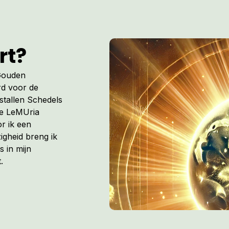
Deze ingewijde kristallen hanger 
(ofwel de lagere wil) in dienst ko
van God & Godina.
rt?
Ik groet je vanuit de LeMUria Moe
 Gouden
rd voor de
istallen Schedels
de LeMUria
r ik een
igheid breng ik
s in mijn
.
Maria van der Geest
06 5726 7011
Maria@sterrenpoort.com