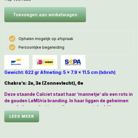
Toevoegen aan winkelwagen
Ophalen mogelijk op afspraak
Persoonlijke begeleiding
Gewicht: 622 gr Afmeting: 5 x 7.9 x 11.5 cm (lxbrxh)
Chakra’s: 2e, 3e (Zonnevlecht), 6e
Deze staande Calciet staat haar ‘mannetje’ als een rots in
de gouden LeMUria branding. In haar liggen de geheimen
verscholen van het inwendige organenstelsel. Haar
diepdoordringende zonnestralen zullen je geest helderder
LEES MEER
maken en de cellen van je hart en alle andere organen
zuiveren en met zegeningen initiëren om vervolgens op
zoek te gaan naar je oorspronkelijke aangelegde orgaan