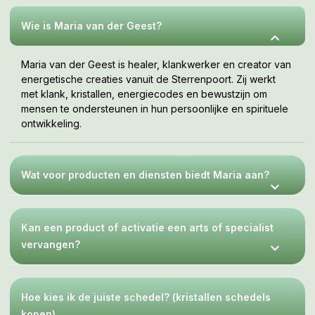
jouw tempo, wanneer je er klaar voor bent. Deze webshop
is een uitnodiging om te voelen wat bij jou resoneert.
Wie is Maria van der Geest?
Maria van der Geest is healer, klankwerker en creator van
energetische creaties vanuit de Sterrenpoort. Zij werkt
met klank, kristallen, energiecodes en bewustzijn om
mensen te ondersteunen in hun persoonlijke en spirituele
ontwikkeling.
Wat voor producten en diensten biedt Maria aan?
Kan een product of activatie een arts of specialist
vervangen?
Hoe kies ik de juiste schedel? (kristallen schedels
kopen)