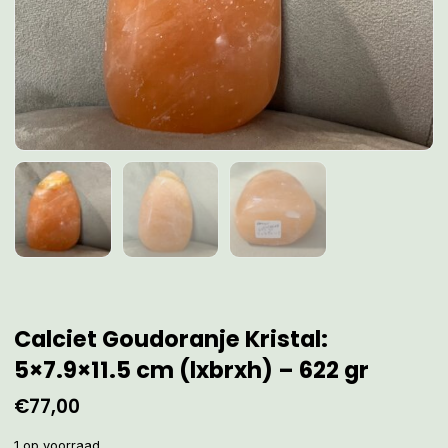
Calciet Goudoranje Kristal:
5×7.9×11.5 cm (lxbrxh) – 622 gr
€
77,00
1 op voorraad