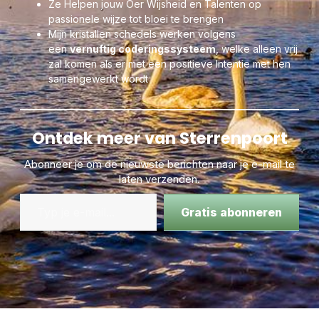
Ze Helpen jouw Oer Wijsheid en Talenten op
neerslachtigheid.
passionele wijze tot bloei te brengen
Fysiek heeft dit kristal een positieve werking op de
Mijn kristallen schedels werken volgens
voortplantingsorganen, darmen (bijvoorbeeld ziekte van Crohn
een
vernuftig coderingssysteem
, welke alleen vrij
en obstipatie) en galblaas. Tijdens de zwangerschap kan
zal komen als er met een positieve Intentie met hen
oranje calciet de ontwikkeling van de foetus ondersteunen en
samengewerkt wordt
ochtendmisselijkheid verminderen. Goudgeel calciet stimuleert
wilskracht en geeft energie.
Ontdek meer van Sterrenpoort
Abonneer je om de nieuwste berichten naar je e-mail te
laten verzenden.
Gratis abonneren