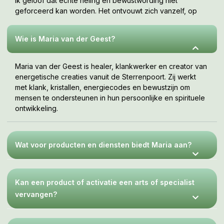
Ik geloof dat echte heling en bewustwording niet
geforceerd kan worden. Het ontvouwt zich vanzelf, op
jouw tempo, wanneer je er klaar voor bent. Deze webshop
is een uitnodiging om te voelen wat bij jou resoneert.
Wie is Maria van der Geest?
Maria van der Geest is healer, klankwerker en creator van
energetische creaties vanuit de Sterrenpoort. Zij werkt
met klank, kristallen, energiecodes en bewustzijn om
mensen te ondersteunen in hun persoonlijke en spirituele
ontwikkeling.
Wat voor producten en diensten biedt Maria aan?
Kan een product of activatie een arts of specialist
vervangen?