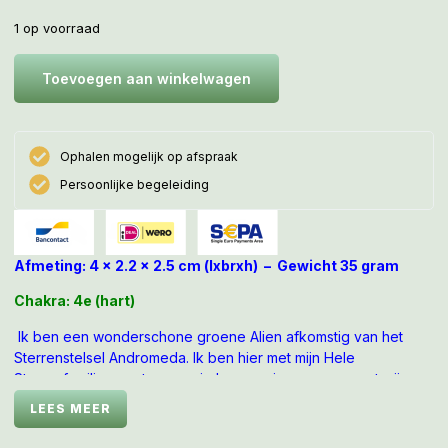
1 op voorraad
Toevoegen aan winkelwagen
Ophalen mogelijk op afspraak
Persoonlijke begeleiding
Afmeting: 4 x 2.2 x 2.5 cm (lxbrxh) – Gewicht 35 gram
Chakra: 4e (hart)
Ik ben een wonderschone groene Alien afkomstig van het
Sterrenstelsel Andromeda. Ik ben hier met mijn Hele
Sterrenfamilie naar toe gereisd om opnieuw samen met mijn op
Aarde levende sterrenzielendeel samen te gaan smelten om
LEES MEER
Helend kosmisch Wonder Water in te zaaien en in te graveren
in de Matrix en Leylijnenstelsel van Moeder Aarde. Wil je mijn