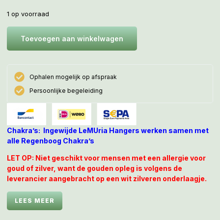
1 op voorraad
Toevoegen aan winkelwagen
Ophalen mogelijk op afspraak
Persoonlijke begeleiding
Chakra’s: Ingewijde LeMUria Hangers werken samen met
alle Regenboog Chakra’s
LET OP: Niet geschikt voor mensen met een allergie voor
goud of zilver, want de gouden opleg is volgens de
leverancier aangebracht op een wit zilveren onderlaagje.
Amethisten worden gezet in Koninklijke
LEES MEER
staatsjuwelen, zoals de Scepter van Catharina de
Grote en de Scepter van de Britse Kroon.