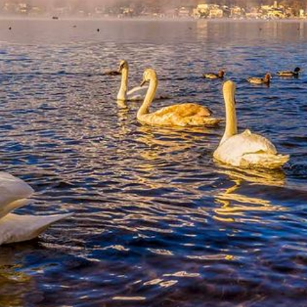
haar kern vrijkomen, zullen in een steeds grotere
reikwijdte door en om jouw heen gaan cirkelen en vult ook
jouw woning op met geholyseerde Kracht & Liefde.
Haar beschermende LeMUria Christus-Christina Eenheids
Kristalmantel zal door niets en niemand ontkracht kunnen
worden.
Degene die deze vergulde Hanger geregeld draagt en
gebruikt tijdens Meditatie, zal vervuld worden van Moeder
Liefde uit de LeMUria Bron van al het leven én in haar
Gouden Hart ontvangen en verspreiden, zodanig dat zij
ook voedend zal inwerken op haar woning en leefwereld.
Haar Gouden LeMUria Kwan Yin energie zal de drager
stimuleren om te groeien tot Eenheidsbewustzijn van
Lichaam, Ziel & Geest, om hierdoor alsmaar meer
aanwezig te durven zijn en in een steeds groter wordend
LeMUria-veld haar LeMUria Hartenkracht uit te gaan
Stralen.
Dit krachtige healer kristal verhoogt de energetische
trilling van de drager tot aan het niveau van goddelijke