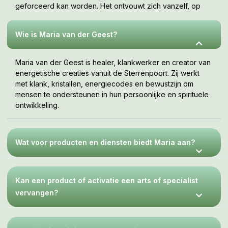
geforceerd kan worden. Het ontvouwt zich vanzelf, op
jouw tempo, wanneer je er klaar voor bent. Deze webshop
is een uitnodiging om te voelen wat bij jou resoneert.
Wie is Maria van der Geest?
Maria van der Geest is healer, klankwerker en creator van
energetische creaties vanuit de Sterrenpoort. Zij werkt
met klank, kristallen, energiecodes en bewustzijn om
mensen te ondersteunen in hun persoonlijke en spirituele
ontwikkeling.
Wat voor producten en diensten biedt Maria aan?
Kan een product of activatie een arts of specialist
vervangen?