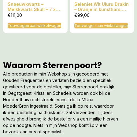
Sneeuwkwarts –
Seleniet Wit Uluru Drakin
Melkkwarts Skull – 7 x
– Oranje in kunsthars:
4.5 x 6 cm (lxbrxh) – 222
Fijnbesnaard LeMUria
€
111,00
€
99,00
gram: Gouden Moeder
Venus Moederliefde –
LeMUria Maria trilling
11x7x6.5 cm – 300 gram
Toevoegen aan winkelwagen
Toevoegen aan winkelwagen
Waarom Sterrenpoort?
Alle producten in mijn Webshop zijn gecodeerd met
Gouden Frequenties en verlaten bezield en specifiek
geïnitieerd voor de besteller, mijn Sterrenpoort praktijk
in Oegstgeest. Kristallen Schedels worden ook bij de
Hoeder thuis rechtstreeks vanuit de LeMUria
MoederBron ingestraald. Soms ga ik op reis, waardoor
ik een bestelling ná thuiskomst zal verzenden. Tijdens
afwezigheid breng ik de besteller via een mailtje hiervan
op de hoogte. Niets in mijn Webshop komt i.p.v. een
bezoek aan arts of specialist.