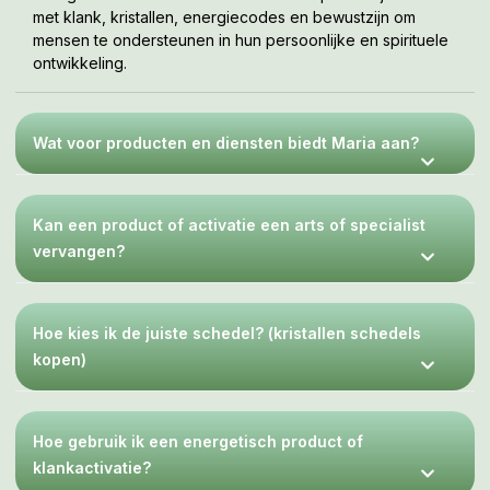
met klank, kristallen, energiecodes en bewustzijn om
deze nog enkele minuten aankijken.
mensen te ondersteunen in hun persoonlijke en spirituele
Afhankelijk van behoefte kan men 1 of meerdere
ontwikkeling.
geneeskrachtige LeMUria SoundHealing MP3’s achter
elkaar beluisteren.
Speel de MP3 nooit te luid af, maar luister op comfortabel
geluidsniveau, want meer volume zal nimmer de
Wat voor producten en diensten biedt Maria aan?
inwerking van de helende tonen verbeteren. Het zal
eerder spanning opwekken en leiden tot
gehoorbeschadiging.
Kan een product of activatie een arts of specialist
@Alle rechten zijn voorbehouden aan de Holystische praktijk
van Maria van der Geest: ‘STERRENPOORT – Oegstgeest’ en
vervangen?
verspreid haar producten onder ‘LeMUria & de Hathors
inspireren & initiëren jou!’
Hoe kies ik de juiste schedel? (kristallen schedels
kopen)
Hoe gebruik ik een energetisch product of
klankactivatie?