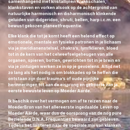
samenhangend met kristallijnen Klankschalen,
geactiveerd in de Sterrenpoort in Oegstgeest om de:
klankstaven en vorken alsook op de achtergrond van
natuurlijke harmonisch én disharmonisch klinkende
GALBLAAS beter te beschermen.
geluiden van didgeridoo, shruti, bellen, harp i.c.m. een
Helende Solfeggio Piramide Klanken uit de Vader &
bewust gekozen planeetfrequentie.
MoederBron des Levens te genereren in afstemming
op alle Goddelijke LeMUria
Elfjes-Natuurwezen- &
Elke klank die tot je komt heeft een helend effect op
Sterren Zielendelen.
emotionele, mentale en fysieke patronen in je lichaam
Gal is een vloeistof die belangrijk is voor de
via je meridianenstelsel, chakra’s, lymfklieren, bloed
spijsvertering in de darm en met name voor de
tot in de kern van het celweefselgeheugen van alle
vertering van vetten. Zodra er voedsel- en vooral vet
organen, spieren, botten, gewrichten tot in je brein en
voedsel in de darm komt, perst de galblaas zijn
via je zintuigen werken ze in op je gevoelens. Altijd net
inhoud door de galgangen in de darm.
zo lang als het nodig is om blokkades op te heffen die
Gal wordt geproduceerd door de Lever.
ontstaan zijn door trauma’s of oude pijnlijke
herinneringen tot aan de eisprong en geboorte van je
eerste bewuste leven op Moeder Aarde.
Ik beschik over het vermogen om af te reizen naar de
MoederBron van het allereerste ingedaalde Leven op
Moeder Aarde, waar dus de oorsprong van de nog pure
Bezielende D.N.A. Frequenties bewaard zijn gebleven.
Tijdens het luisteren naar de speciale mix van klanken