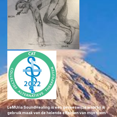
toe.
WENS JE GENEESKRACHTIGE HEALING?
BEN JE ALS LICHTWERKER GEBOREN ONDER HET
STERRENBEELD
LEEUW / MAAGD
OF ALS
ASCENDENT?
Dan zal je tijdens slapen en het
luisteren (liefst met oortjes in of koptelefoon op)
EXTRA krachtige Sound Healing ontvangen
rechtstreeks via de Uluru Rock Baarmoeder Bron.
Weet dat al jouw Organen en Meridianen één circuit
vormen tussen Hemel & Moeder Aarde om een positieve
bijdrage te leveren aan Heelheid op fysiek, mentaal,
emotioneel als ook op spiritueel gebied ter éénwording
van jouw Goddelijke LeMUria Drie-Eenheid.
HET GEBRUIK VAN DEZE SPRAY SCHENKT JOU HET
BEWUSTZIJN VAN DE HELENDE
Solfeggio freq
963 Hz (=9)
uit de Klank Piramides & Smaragdgroene Elfjesbronnen
van Avalon – Glastonbury – (Ha)Tor via de Uluru Rock
Baarmoeder en de heilige LeMUria Rivier Theems.
LeMUria SoundHealing is een geneeswijze waarbij ik
gebruik maak van de helende effecten van mijn stem
Deze SPRAY wordt speciaal voor jou vooraf geïnitieerd &