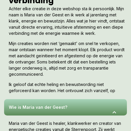
verbinding
Haal 3 x diep in en uit adem én verder zo vaak als je
Achter elke creatie in deze webshop sta ik persoonlijk. Mijn
wenst tijdens het luisteren.
naam is Maria van der Geest en ik werk al jarenlang met
Sluit je ogen, veranker jezelf d.m.v. visualisatie vanuit
klank, energie en bewustzijn. Alles wat je hier vindt, ontstaat
jouw hart met het hart van Moeder Aarde én omhoog
vanuit directe ervaring, intuïtieve afstemming en een diepe
vanuit je hart met het Moederhart van de Kosmos. Breng
verbinding met de energie waarmee ik werk.
beide verbindingen terug naar je eigen Heilig Thymus
Hart (10cm boven het hartchakra).
Mijn creaties worden niet ‘gemaakt’ om snel te verkopen,
Start jouw MP3 en concentreer je op je eigen Heilige
maar ontstaan wanneer het moment klopt. Elk product wordt
Hart, waar een Orakel aan Holy implantingen zal worden
met aandacht geïnitieerd en afgestemd op de energie van
ingestraald. Luister zolang het prettig aan voelt.
de ontvanger. Soms betekent dit dat een bestelling iets
STOP bij het vrij komen van al te veel negatieve emoties
langer onderweg is, altijd met zorg en transparantie
of herinneringen.
gecommuniceerd.
Luister dan de volgende dag nog eens en ervaar wat het
die dag met je doet, net zolang tot je zonder problemen
Ik geloof dat echte heling en bewustwording niet
deze hele MP3 kan afluisteren.
geforceerd kan worden. Het ontvouwt zich vanzelf, op
LET OOK GOED OP HET VOLGENDE:
jouw tempo, wanneer je er klaar voor bent. Deze webshop
is een uitnodiging om te voelen wat bij jou resoneert.
Luister niet vaker dan je zelf prettig vindt.
Wie is Maria van der Geest?
Drink ná afloop het ingestraalde glas water helemaal
leeg.
Maria van der Geest is healer, klankwerker en creator van
Haal nogmaals diep in en uit adem, beweeg je handen
energetische creaties vanuit de Sterrenpoort. Zij werkt
en voeten en pak een of meerdere kristallen vast en blijf