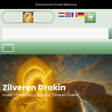
Sterrenpoort Kristal Webshop
0
Zilveren Drakin
Home
/ Producten getagged “Zilveren Drakin”