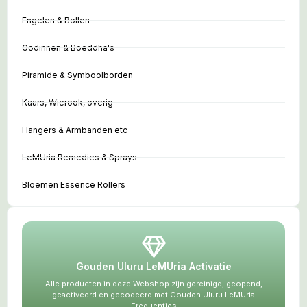
Engelen & Bollen
Godinnen & Boeddha's
Piramide & Symboolborden
Kaars, Wierook, overig
Hangers & Armbanden etc
LeMUria Remedies & Sprays
Bloemen Essence Rollers
Gouden Uluru LeMUria Activatie
Alle producten in deze Webshop zijn gereinigd, geopend,
geactiveerd en gecodeerd met Gouden Uluru LeMUria
Frequenties