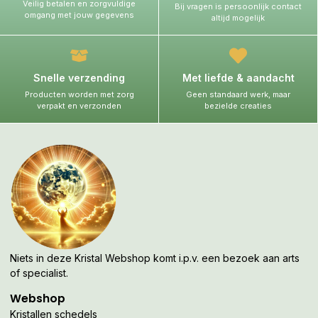
Veilig betalen en zorgvuldige
Bij vragen is persoonlijk contact
omgang met jouw gegevens
altijd mogelijk
Snelle verzending
Met liefde & aandacht
Producten worden met zorg
Geen standaard werk, maar
verpakt en verzonden
bezielde creaties
Niets in deze Kristal Webshop komt i.p.v. een bezoek aan arts
of specialist.
Webshop
Kristallen schedels