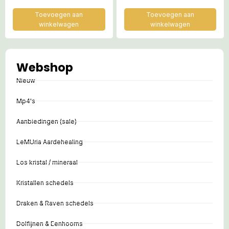
LeMUria Eenheid’ & Uluru
Gewijd door Kwan Yin
Rock
Toevoegen aan
Toevoegen aan
winkelwagen
winkelwagen
Webshop
Nieuw
Mp4's
Aanbiedingen (sale)
LeMUria Aardehealing
Los kristal / mineraal
Kristallen schedels
Draken & Raven schedels
Dolfijnen & Eenhoorns