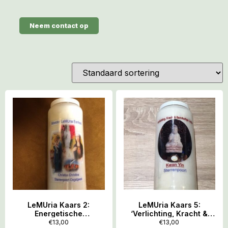
Neem contact op
LeMUria Kaars 2:
LeMUria Kaars 5:
Energetische
‘Verlichting, Kracht &
HuisReiniging – ‘Moeder
Barmhartige Liefde’ –
€
13,00
€
13,00