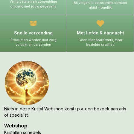
Veilig betalen en zorgvuldige
Bij vragen is persoonlijk contact
omgang met jouw gegevens
altijd mogelijk
Snelle verzending
Met liefde & aandacht
Producten worden met zorg
Geen standaard werk, maar
verpakt en verzonden
bezielde creaties
Niets in deze Kristal Webshop komt i.p.v. een bezoek aan arts
of specialist.
Webshop
Kristallen schedels