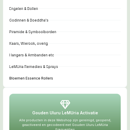
Engelen & Bollen
Godinnen & Boeddha's
Piramide & Symboolborden
Kaars, Wierook, overig
Hangers & Armbanden etc
LeMUria Remedies & Sprays
Bloemen Essence Rollers
Gouden Uluru LeMUria Activatie
Alle producten in deze Webshop zijn gereinigd, geopend,
geactiveerd en gecodeerd met Gouden Uluru LeMUria
Frequenties