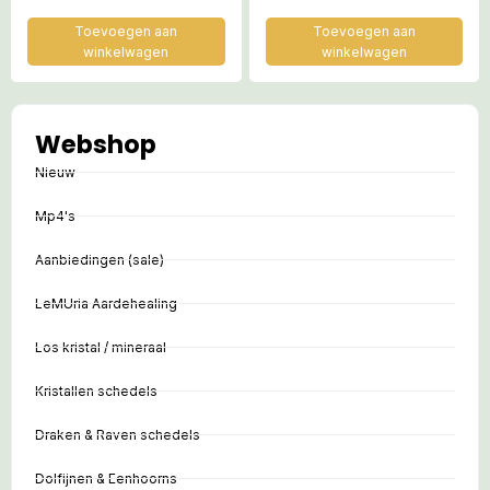
Toevoegen aan
Toevoegen aan
winkelwagen
winkelwagen
Webshop
Nieuw
Mp4's
Aanbiedingen (sale)
LeMUria Aardehealing
Los kristal / mineraal
Kristallen schedels
Draken & Raven schedels
Dolfijnen & Eenhoorns