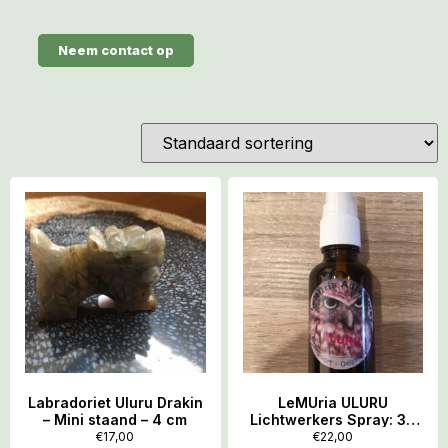
Neem contact op
Labradoriet Uluru Drakin
LeMUria ULURU
– Mini staand – 4 cm
Lichtwerkers Spray: 30
ml, incl. MP3
€
17,00
€
22,00