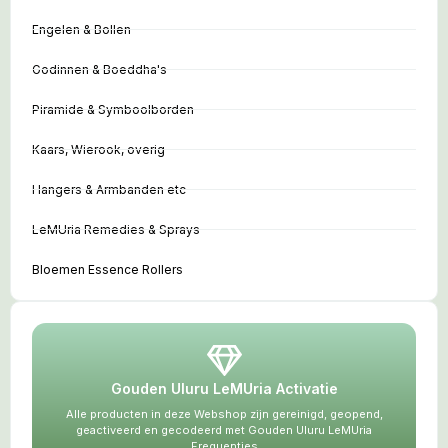
Engelen & Bollen
Godinnen & Boeddha's
Piramide & Symboolborden
Kaars, Wierook, overig
Hangers & Armbanden etc
LeMUria Remedies & Sprays
Bloemen Essence Rollers
Gouden Uluru LeMUria Activatie
Alle producten in deze Webshop zijn gereinigd, geopend,
geactiveerd en gecodeerd met Gouden Uluru LeMUria
Frequenties