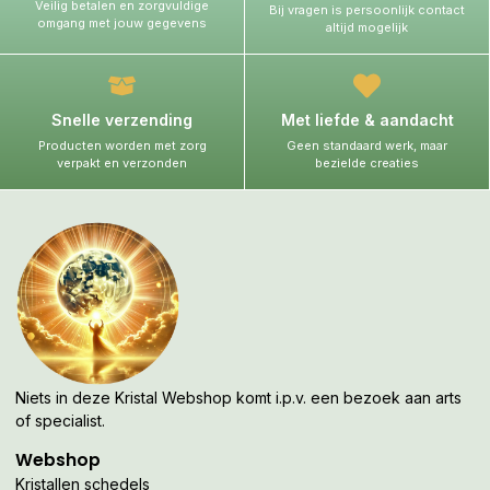
Veilig betalen en zorgvuldige
Bij vragen is persoonlijk contact
omgang met jouw gegevens
altijd mogelijk
Snelle verzending
Met liefde & aandacht
Producten worden met zorg
Geen standaard werk, maar
verpakt en verzonden
bezielde creaties
Niets in deze Kristal Webshop komt i.p.v. een bezoek aan arts
of specialist.
Webshop
Kristallen schedels