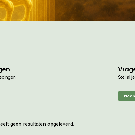
gen
Vrag
iedingen.
Stel al 
Neem
eft geen resultaten opgeleverd.