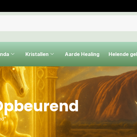
nda
Kristallen
Aarde Healing
Helende g
 Opbeurend
nd”