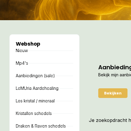
Webshop
Nieuw
Mp4's
Aanbiedin
Bekijk mijn aanb
Aanbiedingen (sale)
LeMUria Aardehealing
Bekijken
Los kristal / mineraal
Kristallen schedels
Je zoekopdracht he
Draken & Raven schedels