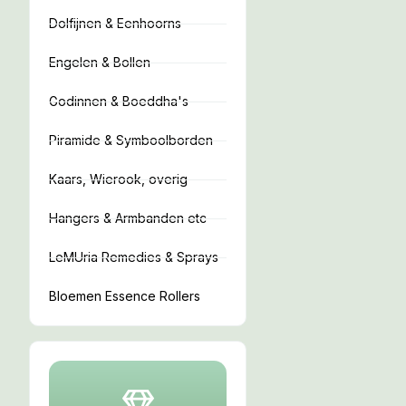
Dolfijnen & Eenhoorns
Engelen & Bollen
Godinnen & Boeddha's
Piramide & Symboolborden
Kaars, Wierook, overig
Hangers & Armbanden etc
LeMUria Remedies & Sprays
Bloemen Essence Rollers