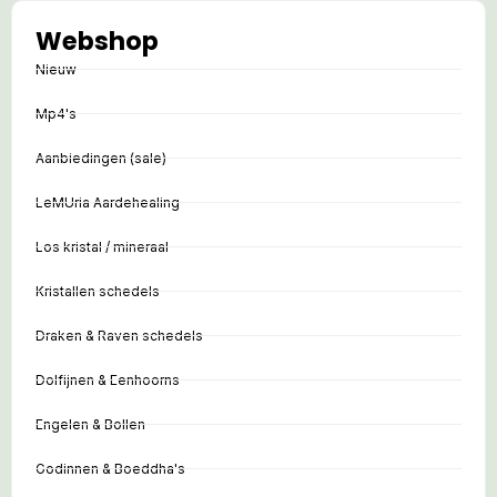
Webshop
Nieuw
Mp4's
Aanbiedingen (sale)
LeMUria Aardehealing
Los kristal / mineraal
Kristallen schedels
Draken & Raven schedels
Dolfijnen & Eenhoorns
Engelen & Bollen
Godinnen & Boeddha's