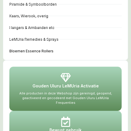
Piramide & Symboolborden
Kaars, Wierook, overig
Hangers & Armbanden etc
LeMUria Remedies & Sprays
Bloemen Essence Rollers
Gouden Uluru LeMUria Activatie
Alle producten in deze Webshop zijn gereinigd, geopend,
geactiveerd en gecodeerd met Gouden Uluru LeMUria
Frequenties
Bewust gebruik