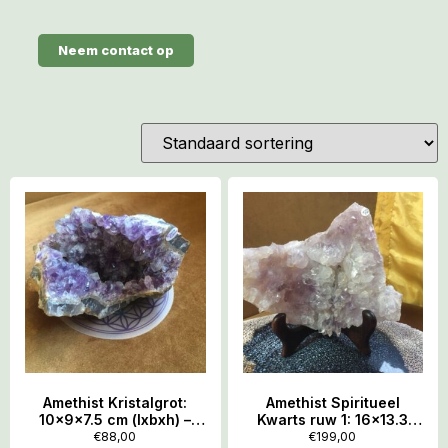
Neem contact op
Amethist Kristalgrot:
Amethist Spiritueel
10x9x7.5 cm (lxbxh) –
Kwarts ruw 1: 16×13.3
533 gr
(bxh) – 341 gr +
€
88,00
€
199,00