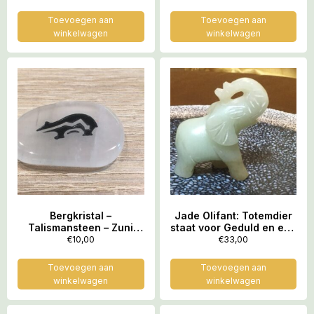
Toevoegen aan
Toevoegen aan
winkelwagen
winkelwagen
Bergkristal –
Jade Olifant: Totemdier
Talismansteen – Zuni
staat voor Geduld en een
beer = Gelukssymbool
Lang Leven
€
10,00
€
33,00
van de indianen
Toevoegen aan
Toevoegen aan
winkelwagen
winkelwagen