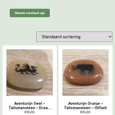
Neem contact op
Aventurijn Geel –
Aventurijn Oranje –
Talismansteen – Draak,
Talismansteen – Olifant
Drakin
€
10,00
€
10,00