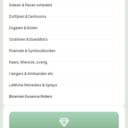
Draken & Raven schedels
Dolfijnen & Eenhoorns
Engelen & Bollen
Godinnen & Boeddha's
Piramide & Symboolborden
Kaars, Wierook, overig
Hangers & Armbanden etc
LeMUria Remedies & Sprays
Bloemen Essence Rollers