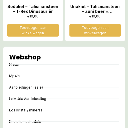
Sodaliet – Talismansteen
Unakiet – Talismansteen
– T-Rex Dinosauriër
– Zuni beer =
Gelukssymbool van de
€
10,00
€
10,00
indianen
Toevoegen aan
Toevoegen aan
winkelwagen
winkelwagen
Webshop
Nieuw
Mp4's
Aanbiedingen (sale)
LeMUria Aardehealing
Los kristal / mineraal
Kristallen schedels