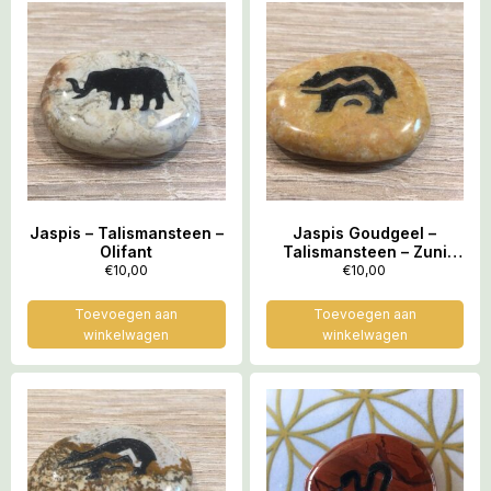
Jaspis – Talismansteen –
Jaspis Goudgeel –
Olifant
Talismansteen – Zuni
beer = Gelukssymbool
€
10,00
€
10,00
van de indianen
Toevoegen aan
Toevoegen aan
winkelwagen
winkelwagen