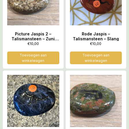
Picture Jaspis 2 –
Rode Jaspis –
Talismansteen – Zuni
Talismansteen – Slang
beer = Gelukssymbool
€
10,00
€
10,00
van de indianen
Toevoegen aan
Toevoegen aan
winkelwagen
winkelwagen