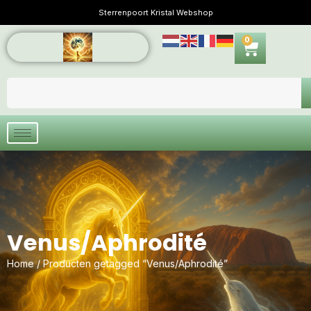
Sterrenpoort Kristal Webshop
0
Venus/Aphrodité
Home
/ Producten getagged “Venus/Aphrodité”