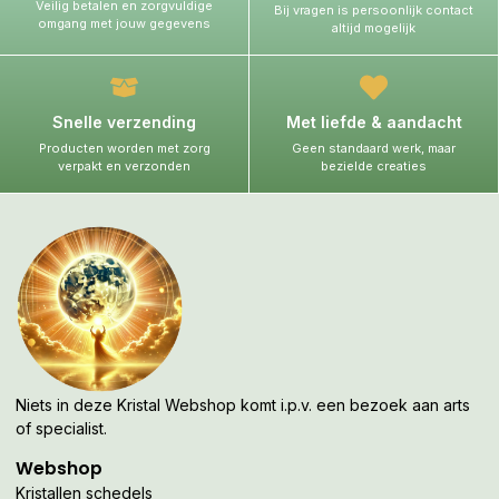
Veilig betalen en zorgvuldige
Bij vragen is persoonlijk contact
omgang met jouw gegevens
altijd mogelijk
Snelle verzending
Met liefde & aandacht
Producten worden met zorg
Geen standaard werk, maar
verpakt en verzonden
bezielde creaties
Niets in deze Kristal Webshop komt i.p.v. een bezoek aan arts
of specialist.
Webshop
Kristallen schedels