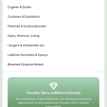
Engelen & Bollen
Godinnen & Boeddha's
Piramide & Symboolborden
Kaars, Wierook, overig
Hangers & Armbanden etc
LeMUria Remedies & Sprays
Bloemen Essence Rollers
Gouden Uluru LeMUria Activatie
Alle producten in deze Webshop zijn gereinigd, geopend,
geactiveerd en gecodeerd met Gouden Uluru LeMUria
Frequenties