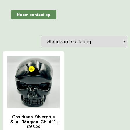
Neem contact op
Obsidiaan Zilvergrijs
Skull ‘Magical Child’ 1:
417 gram – 7.5×5.5×6,5
€
166,00