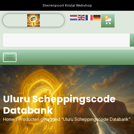
Sterrenpoort Kristal Webshop
0
Uluru Scheppingscode
Databank
Home
/ Producten getagged “Uluru Scheppingscode Databank”