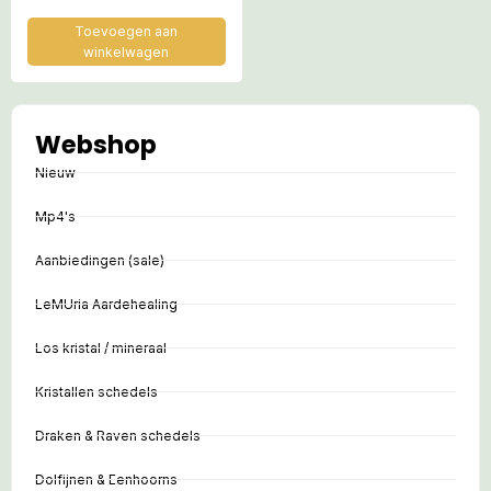
cm – Databank van de
Schepping!
Toevoegen aan
winkelwagen
Webshop
Nieuw
Mp4's
Aanbiedingen (sale)
LeMUria Aardehealing
Los kristal / mineraal
Kristallen schedels
Draken & Raven schedels
Dolfijnen & Eenhoorns