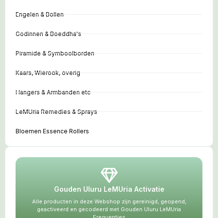
Engelen & Bollen
Godinnen & Boeddha's
Piramide & Symboolborden
Kaars, Wierook, overig
Hangers & Armbanden etc
LeMUria Remedies & Sprays
Bloemen Essence Rollers
Gouden Uluru LeMUria Activatie
Alle producten in deze Webshop zijn gereinigd, geopend,
geactiveerd en gecodeerd met Gouden Uluru LeMUria
Frequenties