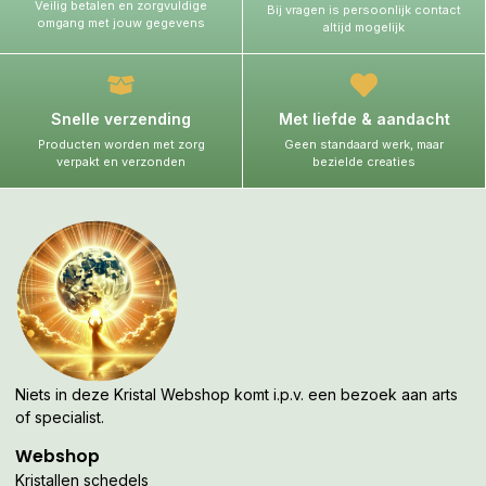
Veilig betalen en zorgvuldige
Bij vragen is persoonlijk contact
omgang met jouw gegevens
altijd mogelijk
Snelle verzending
Met liefde & aandacht
Producten worden met zorg
Geen standaard werk, maar
verpakt en verzonden
bezielde creaties
Niets in deze Kristal Webshop komt i.p.v. een bezoek aan arts
of specialist.
Webshop
Kristallen schedels