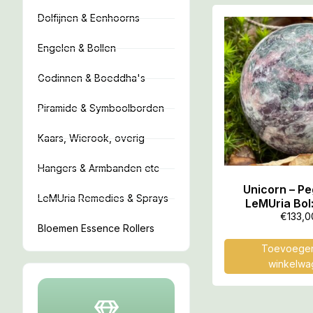
Dolfijnen & Eenhoorns
Engelen & Bollen
Godinnen & Boeddha's
Piramide & Symboolborden
Kaars, Wierook, overig
Hangers & Armbanden etc
Unicorn – P
LeMUria Remedies & Sprays
LeMUria Bol:
ZonnePoor
€
133,0
Bloemen Essence Rollers
SterrenZaad
Toevoegen
winkelwa