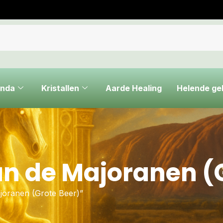
nda
Kristallen
Aarde Healing
Helende g
an de Majoranen (
joranen (Grote Beer)”