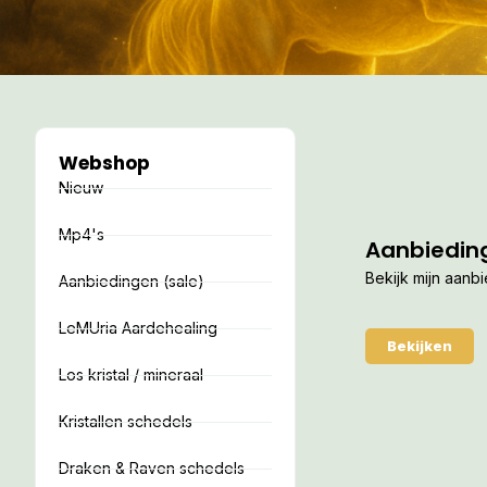
Webshop
Nieuw
Mp4's
Aanbiedin
Bekijk mijn aanb
Aanbiedingen (sale)
LeMUria Aardehealing
Bekijken
Los kristal / mineraal
Kristallen schedels
Draken & Raven schedels