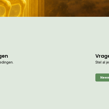
gen
Vrag
iedingen.
Stel al 
Neem