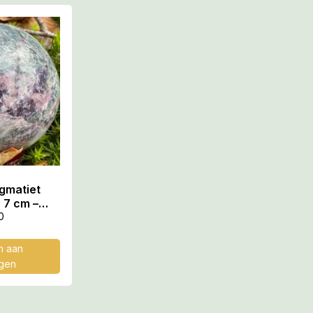
egmatiet
 7 cm –
t voor
0
 Rassen
 aan
gen