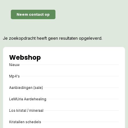
Neem contact op
Je zoekopdracht heeft geen resultaten opgeleverd.
Webshop
Nieuw
Mp4's
Aanbiedingen (sale)
LeMUria Aardehealing
Los kristal / mineraal
Kristallen schedels