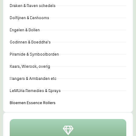
Draken & Raven schedels
Dolfijnen & Eenhoorns
Engelen & Bollen
Godinnen & Boeddha's
Piramide & Symboolborden
Kaars, Wierook, overig
Hangers & Armbanden etc
LeMUria Remedies & Sprays
Bloemen Essence Rollers