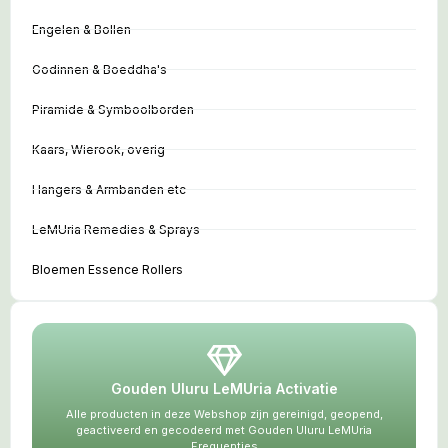
Engelen & Bollen
Godinnen & Boeddha's
Piramide & Symboolborden
Kaars, Wierook, overig
Hangers & Armbanden etc
LeMUria Remedies & Sprays
Bloemen Essence Rollers
Gouden Uluru LeMUria Activatie
Alle producten in deze Webshop zijn gereinigd, geopend,
geactiveerd en gecodeerd met Gouden Uluru LeMUria
Frequenties