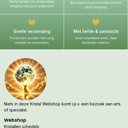
Veilig betalen en zorgvuldige
Bij vragen is persoonlijk contact
omgang met jouw gegevens
altijd mogelijk
Snelle verzending
Met liefde & aandacht
Producten worden met zorg
Geen standaard werk, maar
verpakt en verzonden
bezielde creaties
Niets in deze Kristal Webshop komt i.p.v. een bezoek aan arts
of specialist.
Webshop
Kristallen schedels