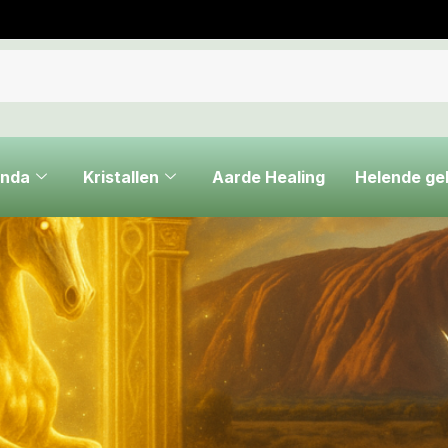
nda
Kristallen
Aarde Healing
Helende g