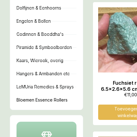
Dolfijnen & Eenhoorns
Engelen & Bollen
Godinnen & Boeddha's
Piramide & Symboolborden
Kaars, Wierook, overig
Hangers & Armbanden etc
Fuchsiet r
LeMUria Remedies & Sprays
6.5×2.6×5.6 cm
74 gr – LeMUria
€
11,0
Bloemen Essence Rollers
Toevoegen
winkelwa