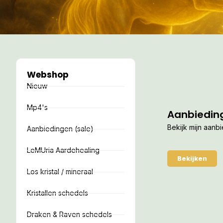
Webshop
Nieuw
Mp4's
Aanbiedin
Bekijk mijn aanb
Aanbiedingen (sale)
LeMUria Aardehealing
Bekijken
Los kristal / mineraal
Kristallen schedels
Draken & Raven schedels