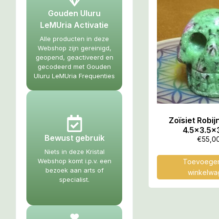
Gouden Uluru
LeMUria Activatie
Alle producten in deze
Webshop zijn gereinigd,
geopend, geactiveerd en
gecodeerd met Gouden
Uluru LeMUria Frequenties
Zoïsiet Robijn
4.5×3.5×
Bewust gebruik
€
55,0
Niets in deze Kristal
Webshop komt i.p.v. een
Toevoegen
bezoek aan arts of
winkelwa
specialist.