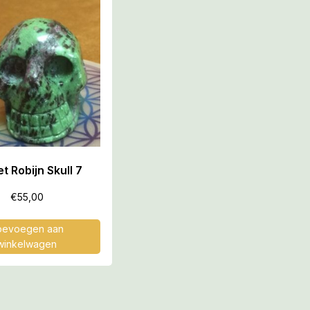
et Robijn Skull 7
€
55,00
oevoegen aan
winkelwagen