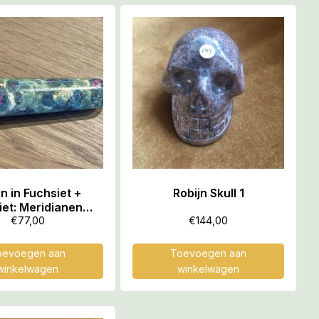
jn in Fuchsiet +
Robijn Skull 1
iet: Meridianen
Stick 2: 7×2 (lxd) –
€
77,00
€
144,00
. – Bevat Moeder
ormules en Codes
oevoegen aan
Toevoegen aan
winkelwagen
winkelwagen