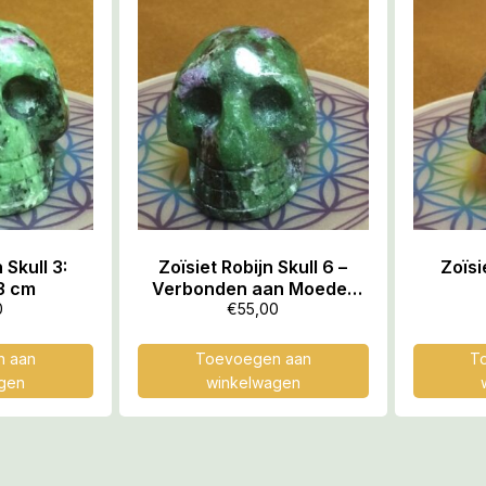
 Skull 3:
Zoïsiet Robijn Skull 6 –
Zoïsi
3 cm
Verbonden aan Moeder
Maria én de Feeërieke
0
€
55,00
Elfenwereld
 aan
Toevoegen aan
T
gen
winkelwagen