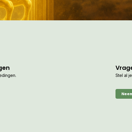
gen
Vrag
iedingen.
Stel al 
Neem