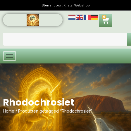
Sterrenpoort Kristal Webshop
0
Rhodochrosiet
Home
/ Producten getagged “Rhodochrosiet”