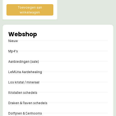
Toevoegen aan
winkelwagen
Webshop
Nieuw
Mp4's
Aanbiedingen (sale)
LeMUria Aardehealing
Los kristal / mineraal
Kristallen schedels
Draken & Raven schedels
Dolfijnen & Eenhoorns