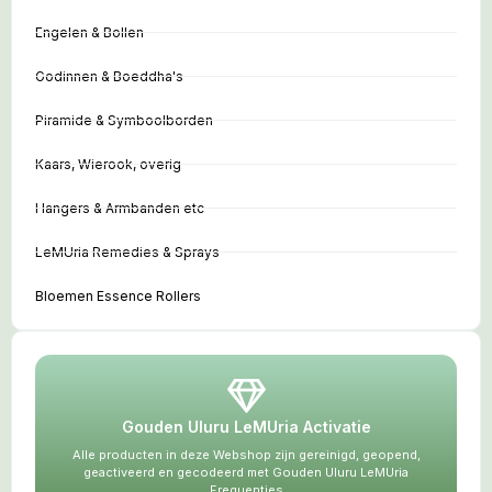
Engelen & Bollen
Godinnen & Boeddha's
Piramide & Symboolborden
Kaars, Wierook, overig
Hangers & Armbanden etc
LeMUria Remedies & Sprays
Bloemen Essence Rollers
Gouden Uluru LeMUria Activatie
Alle producten in deze Webshop zijn gereinigd, geopend,
geactiveerd en gecodeerd met Gouden Uluru LeMUria
Frequenties