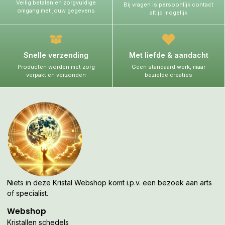
Veilig betalen en zorgvuldige
Bij vragen is persoonlijk contact
omgang met jouw gegevens
altijd mogelijk
Snelle verzending
Met liefde & aandacht
Producten worden met zorg
Geen standaard werk, maar
verpakt en verzonden
bezielde creaties
Niets in deze Kristal Webshop komt i.p.v. een bezoek aan arts
of specialist.
Webshop
Kristallen schedels