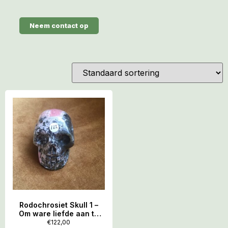
Neem contact op
Rodochrosiet Skull 1 –
Om ware liefde aan te
trekken!
€
122,00