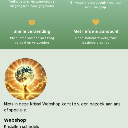
Veilig betalen en zorgvuldige
Bij vragen is persoonlijk contact
omgang met jouw gegevens
altijd mogelijk
Snelle verzending
Met liefde & aandacht
Producten worden met zorg
Geen standaard werk, maar
verpakt en verzonden
bezielde creaties
Niets in deze Kristal Webshop komt i.p.v. een bezoek aan arts
of specialist.
Webshop
Kristallen schedels