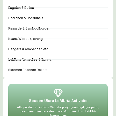
Engelen & Bollen
Godinnen & Boeddha's
Piramide & Symboolborden
Kaars, Wierook, overig
Hangers & Armbanden etc
LeMUria Remedies & Sprays
Bloemen Essence Rollers
Gouden Uluru LeMUria Activatie
Alle producten in deze Webshop zijn gereinigd, geopend,
geactiveerd en gecodeerd met Gouden Uluru LeMUria
Frequenties