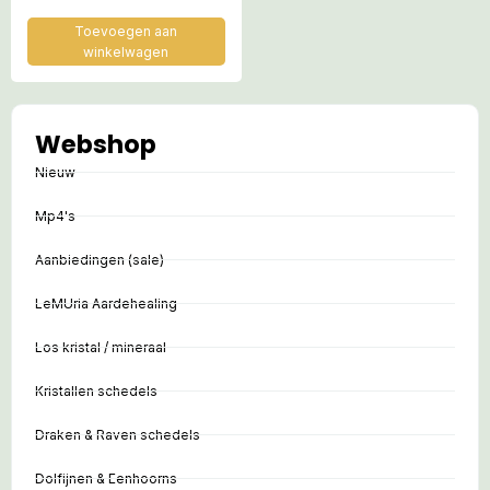
Toevoegen aan
winkelwagen
Webshop
Nieuw
Mp4's
Aanbiedingen (sale)
LeMUria Aardehealing
Los kristal / mineraal
Kristallen schedels
Draken & Raven schedels
Dolfijnen & Eenhoorns