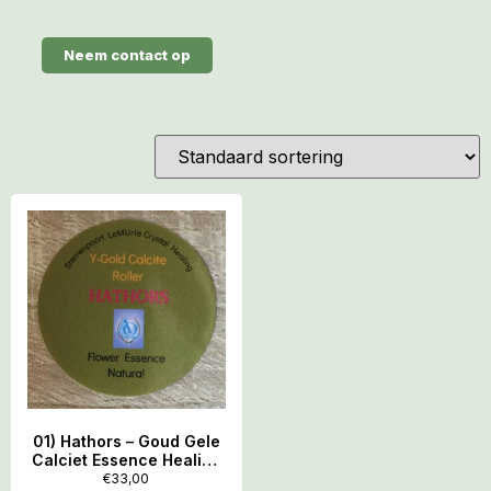
Neem contact op
01) Hathors – Goud Gele
Calciet Essence Healing
Roller
€
33,00