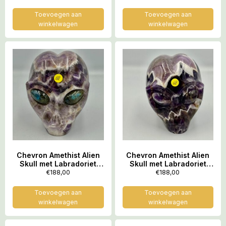
1330 gram
573 gram
Toevoegen aan
Toevoegen aan
winkelwagen
winkelwagen
Chevron Amethist Alien
Chevron Amethist Alien
Skull met Labradoriet
Skull met Labradoriet
ogen 2: 7.5×6.5×7.5 cm –
ogen 3: 7.5×6.5×7.5 cm –
€
188,00
€
188,00
546 gram
532 gram
Toevoegen aan
Toevoegen aan
winkelwagen
winkelwagen