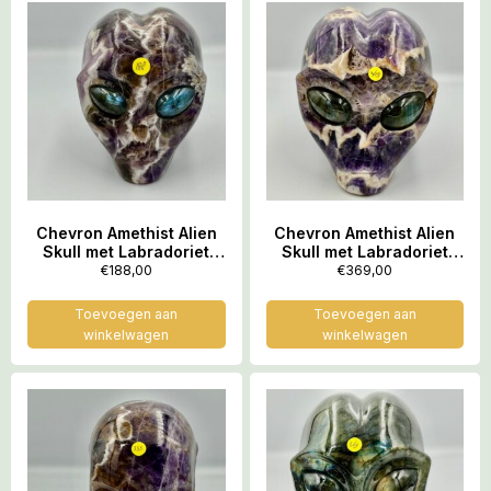
Chevron Amethist Alien
Chevron Amethist Alien
Skull met Labradoriet
Skull met Labradoriet
ogen 4: 8×6.x7.5 cm –
ogen L3: 11×8.5×10.5 cm
€
188,00
€
369,00
574 gram
– 1251 gram
Toevoegen aan
Toevoegen aan
winkelwagen
winkelwagen