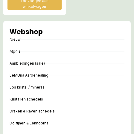
Toevoegen aan
winkelwagen
Webshop
Nieuw
Mp4's
Aanbiedingen (sale)
LeMUria Aardehealing
Los kristal / mineraal
Kristallen schedels
Draken & Raven schedels
Dolfijnen & Eenhoorns