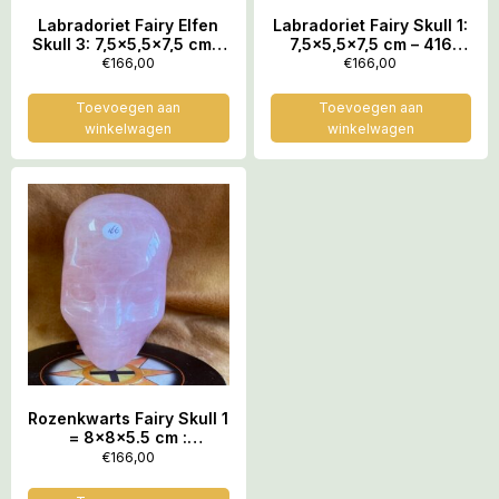
Labradoriet Fairy Elfen
Labradoriet Fairy Skull 1:
Skull 3: 7,5×5,5×7,5 cm –
7,5×5,5×7,5 cm – 416
414 gram = Feeërieke
gram = Feeërieke
€
166,00
€
166,00
Moeder Elf
Moeder Elf
Toevoegen aan
Toevoegen aan
winkelwagen
winkelwagen
Rozenkwarts Fairy Skull 1
= 8x8x5.5 cm :
Feeërieke Moeder Elf
€
166,00