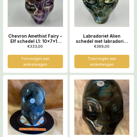
Chevron Amethist Fairy –
Labradoriet Alien
Elf schedel L1: 10x7x10
schedel met labradoriet
cm – 997 gram
ogen L2: 11×8,5×10 cm –
€
333,00
€
369,00
1301 gram
Toevoegen aan
Toevoegen aan
winkelwagen
winkelwagen