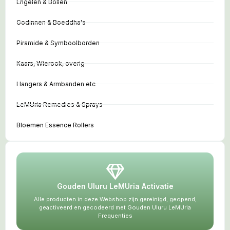
Engelen & Bollen
Godinnen & Boeddha's
Piramide & Symboolborden
Kaars, Wierook, overig
Hangers & Armbanden etc
LeMUria Remedies & Sprays
Bloemen Essence Rollers
Gouden Uluru LeMUria Activatie
Alle producten in deze Webshop zijn gereinigd, geopend,
geactiveerd en gecodeerd met Gouden Uluru LeMUria
Frequenties