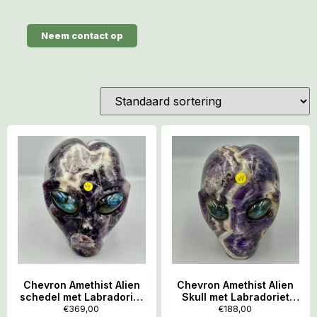
Neem contact op
Chevron Amethist Alien
Chevron Amethist Alien
schedel met Labradoriet
Skull met Labradoriet
ogen L1: 11×8.5×10.5 cm –
ogen 1: 7.5×6.5.x7.5 cm –
€
369,00
€
188,00