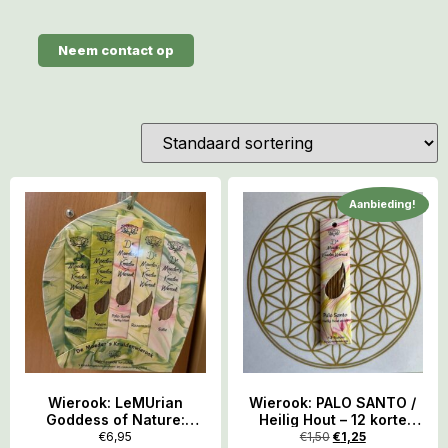
Neem contact op
Aanbieding!
Wierook: LeMUrian
Wierook: PALO SANTO /
Goddess of Nature:
Heilig Hout – 12 korte
Moeder’s
Ingewijde Stokjes
€
6,95
€
1,50
€
1,25