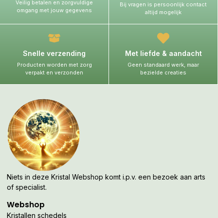
Veilig betalen en zorgvuldige
Bij vragen is persoonlijk contact
omgang met jouw gegevens
altijd mogelijk
Snelle verzending
Met liefde & aandacht
Producten worden met zorg
Geen standaard werk, maar
verpakt en verzonden
bezielde creaties
Niets in deze Kristal Webshop komt i.p.v. een bezoek aan arts
of specialist.
Webshop
Kristallen schedels