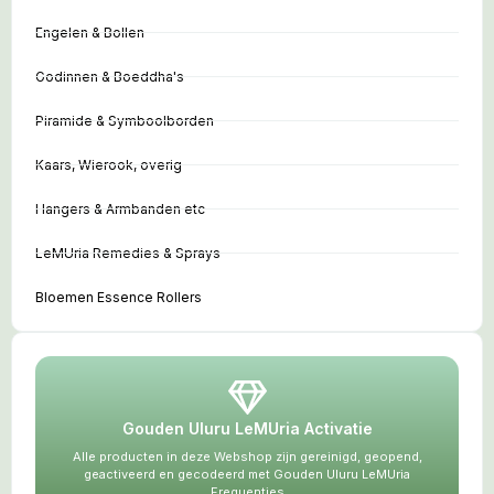
Engelen & Bollen
Godinnen & Boeddha's
Piramide & Symboolborden
Kaars, Wierook, overig
Hangers & Armbanden etc
LeMUria Remedies & Sprays
Bloemen Essence Rollers
Gouden Uluru LeMUria Activatie
Alle producten in deze Webshop zijn gereinigd, geopend,
geactiveerd en gecodeerd met Gouden Uluru LeMUria
Frequenties