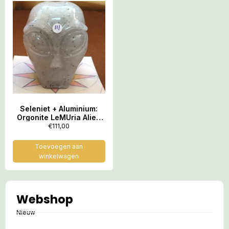
Seleniet + Aluminium:
Orgonite LeMUria Alien
Skull 11 – Medium = 7 x
€
111,00
5.5 x 7.2 cm
Toevoegen aan
winkelwagen
Webshop
Nieuw