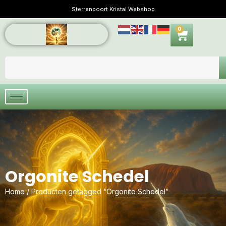
Sterrenpoort Kristal Webshop
0
Orgonite Schedel
Home
/ Producten getagged “Orgonite Schedel”