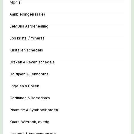
Mp4's
Aanbiedingen (sale)
LeMUria Aardehealing
Los kristal / mineraal
Kristallen schedels
Draken & Raven schedels
Dolfijnen & Eenhoorns
Engelen & Bollen
Godinnen & Boeddha's
Piramide & Symboolborden
Kaars, Wierook, overig
Hangers & Armbanden etc