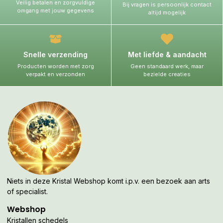
Veilig betalen en zorgvuldige
Bij vragen is persoonlijk contact
omgang met jouw gegevens
altijd mogelijk
Snelle verzending
Met liefde & aandacht
Producten worden met zorg
Geen standaard werk, maar
verpakt en verzonden
bezielde creaties
Niets in deze Kristal Webshop komt i.p.v. een bezoek aan arts
of specialist.
Webshop
Kristallen schedels