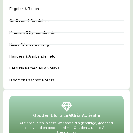
Engelen & Bollen
Godinnen & Boeddha's
Piramide & Symboolborden
Kaars, Wierook, overig
Hangers & Armbanden etc
LeMUria Remedies & Sprays
Bloemen Essence Rollers
Gouden Uluru LeMUria Activatie
Alle producten in deze Webshop zijn gereinigd, geopend,
geactiveerd en gecodeerd met Gouden Uluru LeMUria
Frequenties