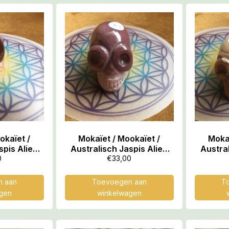
okaïet /
Mokaïet / Mookaïet /
Mokaï
spis Alien
Australisch Jaspis Alien
Austral
 – Databank
MINI Skull nr 14 – Databank
MINI Sku
0
€
33,00
liefde!
voor Moederliefde!
voor
 aan
Toevoegen aan
T
gen
winkelwagen