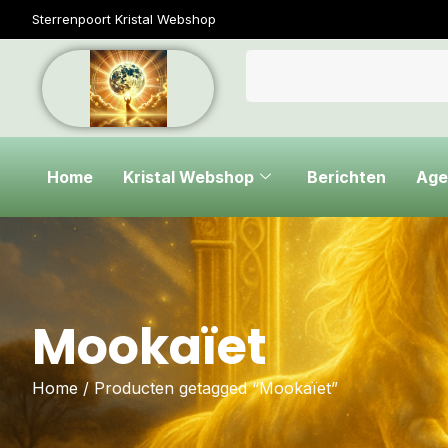
Sterrenpoort Kristal Webshop
Home
Kristal Webshop
Berichten
Age
Mookaïet
Home
/ Producten getagged “Mookaïet”