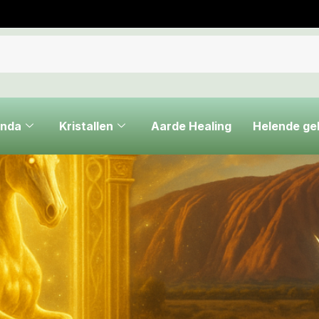
nda
Kristallen
Aarde Healing
Helende g