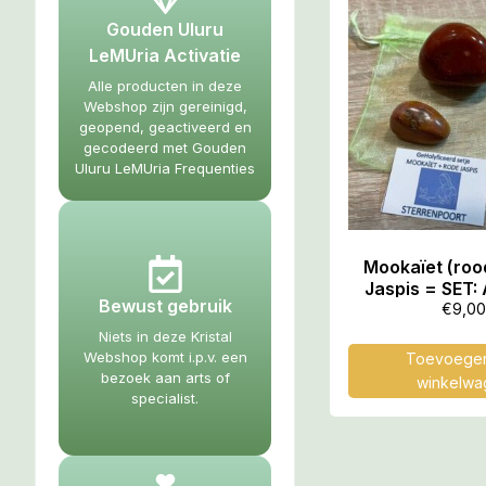
Gouden Uluru
LeMUria Activatie
Alle producten in deze
Webshop zijn gereinigd,
geopend, geactiveerd en
gecodeerd met Gouden
Uluru LeMUria Frequenties
Mookaïet (roo
Jaspis = SET:
Bewust gebruik
Reinigend, 
€
9,00
Niets in deze Kristal
Webshop komt i.p.v. een
Toevoegen
bezoek aan arts of
winkelwa
specialist.