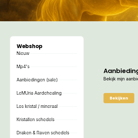
Webshop
Nieuw
Mp4's
Aanbiedin
Bekijk mijn aanb
Aanbiedingen (sale)
LeMUria Aardehealing
Bekijken
Los kristal / mineraal
Kristallen schedels
Draken & Raven schedels