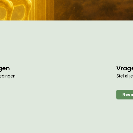
gen
Vrag
iedingen.
Stel al 
Neem