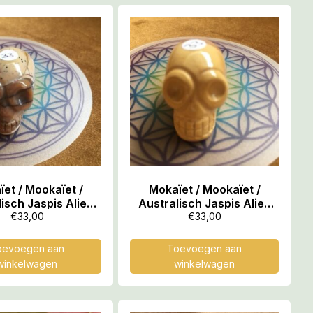
et / Mookaïet /
Mokaïet / Mookaïet /
isch Jaspis Alien
Australisch Jaspis Alien
ll nr 15 – Databank
MINI Skull nr 16 – Databank
€
33,00
€
33,00
 Moederliefde!
voor Moederliefde!
oevoegen aan
Toevoegen aan
winkelwagen
winkelwagen