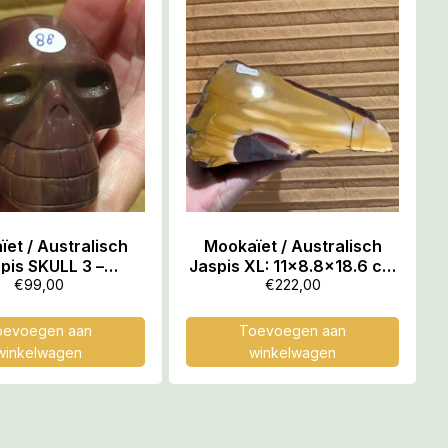
et / Australisch
Mookaïet / Australisch
SKULL 3 –
Jaspis XL: 11×8.8×18.6 cm
TABANK VOOR
(lxbxh) – 1282 gr –
€
99,00
€
222,00
DERLIEFDE!!!
Connect met Uluru Rock =
Zonnevlecht Chakra van
oevoegen aan
Toevoegen aan
Moeder Aarde
winkelwagen
winkelwagen