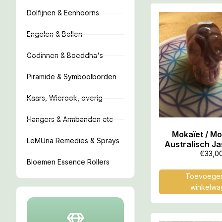
Dolfijnen & Eenhoorns
Engelen & Bollen
Godinnen & Boeddha's
Piramide & Symboolborden
Kaars, Wierook, overig
Hangers & Armbanden etc
Mokaïet / Mo
LeMUria Remedies & Sprays
Australisch Ja
MINI Skull nr 10
€
33,0
Bloemen Essence Rollers
voor Moeder
Toevoegen
winkelwa