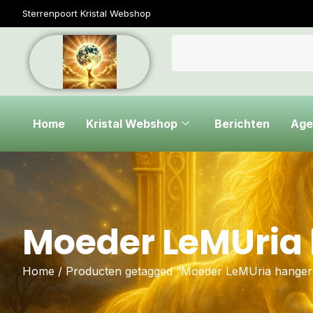
Sterrenpoort Kristal Webshop
Home
Kristal Webshop
Berichten
Age
Moeder LeMUria
Home
/ Producten getagged “Moeder LeMUria hanger