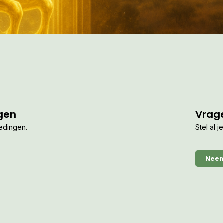
gen
Vrag
iedingen.
Stel al 
Neem