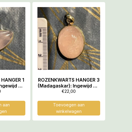
HANGER 1
ROZENKWARTS HANGER 3
ngewijd als
(Madagaskar): Ingewijd als
IA hanger
MOEDER LEMURIA hanger
0
€
22,00
 aan
Toevoegen aan
gen
winkelwagen