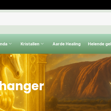
nda
Kristallen
Aarde Healing
Helende g
 hanger
”