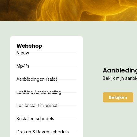
Webshop
Nieuw
Mp4's
Aanbiedin
Bekijk mijn aanb
Aanbiedingen (sale)
LeMUria Aardehealing
Bekijken
Los kristal / mineraal
Kristallen schedels
Draken & Raven schedels