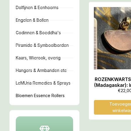
Dolfijnen & Eenhoorns
Engelen & Bollen
Godinnen & Boeddha's
Piramide & Symboolborden
Kaars, Wierook, overig
Hangers & Armbanden etc
ROZENKWARTS 
LeMUria Remedies & Sprays
(Madagaskar): I
MOEDER LEMUR
€
22,0
Bloemen Essence Rollers
Toevoegen
winkelwa