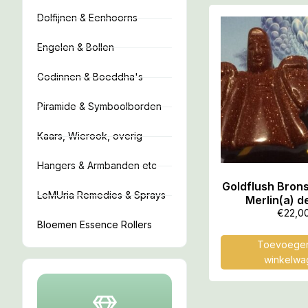
Dolfijnen & Eenhoorns
Engelen & Bollen
Godinnen & Boeddha's
Piramide & Symboolborden
Kaars, Wierook, overig
Hangers & Armbanden etc
Goldflush Brons 2 Merli
LeMUria Remedies & Sprays
Merlin(a) d
Tovenaar: 2
€
22,0
Bloemen Essence Rollers
(dxbx
Toevoegen
winkelwa