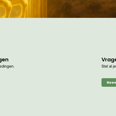
gen
Vrag
iedingen.
Stel al 
Neem