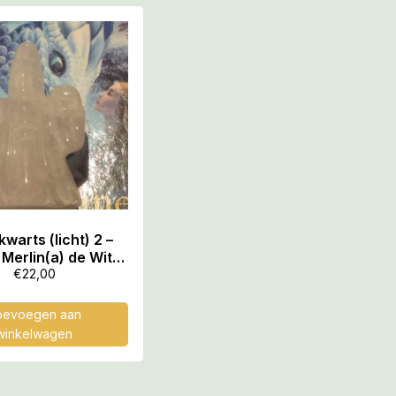
warts (licht) 2 –
/ Merlin(a) de Witte
naar: 2x3x4 cm
€
22,00
(dxbxh)
oevoegen aan
winkelwagen