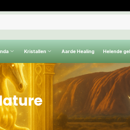
nda
Kristallen
Aarde Healing
Helende g
Nature