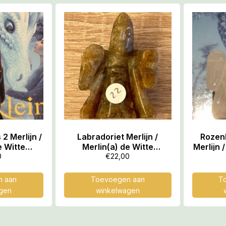
jn /
Labradoriet Merlijn /
Rozenk
e Witte
Merlin(a) de Witte
Merlijn 
x3x4 cm
Tovenaar: 2x3x4 cm
Tove
0
€
22,00
h)
(dxbxh)
 aan
Toevoegen aan
T
gen
winkelwagen