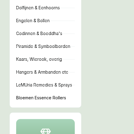
Dolfijnen & Eenhoorns
Engelen & Bollen
Godinnen & Boeddha's
Piramide & Symboolborden
Kaars, Wierook, overig
Hangers & Armbanden etc
LeMUria Remedies & Sprays
Bloemen Essence Rollers