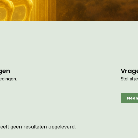
gen
Vrag
iedingen.
Stel al 
Neem
eft geen resultaten opgeleverd.