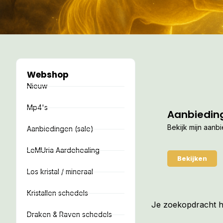
Webshop
Nieuw
Mp4's
Aanbiedin
Bekijk mijn aanb
Aanbiedingen (sale)
LeMUria Aardehealing
Bekijken
Los kristal / mineraal
Kristallen schedels
Je zoekopdracht he
Draken & Raven schedels