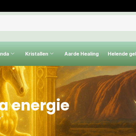
nda
Kristallen
Aarde Healing
Helende g
a energie
e”