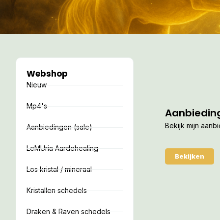
Webshop
Nieuw
Mp4's
Aanbiedin
Bekijk mijn aanb
Aanbiedingen (sale)
LeMUria Aardehealing
Bekijken
Los kristal / mineraal
Kristallen schedels
Draken & Raven schedels