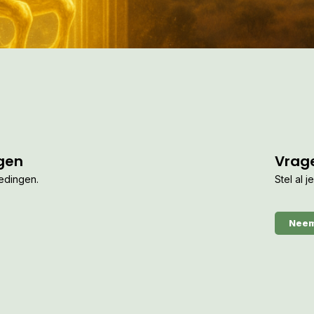
gen
Vrag
iedingen.
Stel al 
Neem