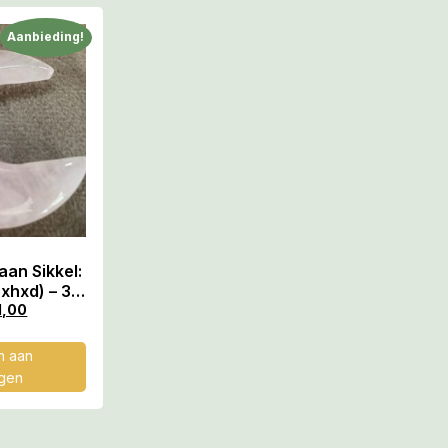
Aanbieding!
an Sikkel:
xhxd) – 38
erd door
1,00
Plejaden &
s
 aan
gen