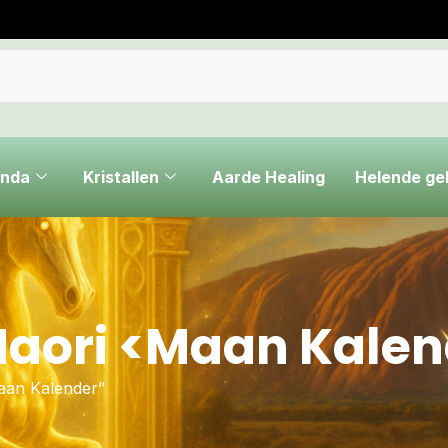
nda
Kristallen
Aarde Healing
Helende g
aori <Maan Kalen
aan Kalender”