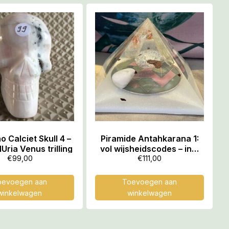
 Calciet Skull 4 –
Piramide Antahkarana 1:
ria Venus trilling
vol wijsheidscodes – incl
MP3 07
€
99,00
€
111,00
oevoegen aan
Toevoegen aan
winkelwagen
winkelwagen