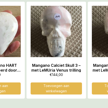
ano HART
Mangano Calciet Skull 3 –
Mangano
ieerd door
met LeMUria Venus trilling
met LeMU
 LeMUria
0
€
144,00
 aan
Toevoegen aan
T
gen
winkelwagen