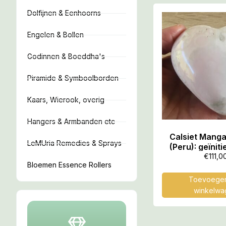
Dolfijnen & Eenhoorns
Engelen & Bollen
Godinnen & Boeddha's
Piramide & Symboolborden
Kaars, Wierook, overig
Hangers & Armbanden etc
Calsiet Mang
LeMUria Remedies & Sprays
(Peru): geïnit
Moeder Venus
€
111,0
Bloemen Essence Rollers
Toevoegen
winkelwa