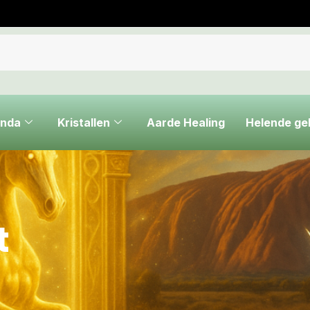
nda
Kristallen
Aarde Healing
Helende g
t