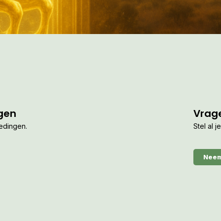
gen
Vrag
iedingen.
Stel al 
Neem