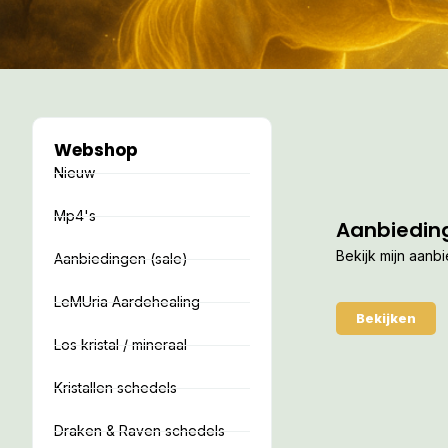
Webshop
Nieuw
Mp4's
Aanbiedin
Bekijk mijn aanb
Aanbiedingen (sale)
LeMUria Aardehealing
Bekijken
Los kristal / mineraal
Kristallen schedels
Draken & Raven schedels