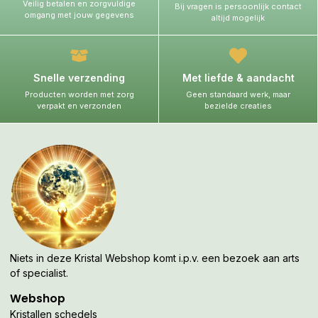
Veilig betalen en zorgvuldige
Bij vragen is persoonlijk contact
omgang met jouw gegevens
altijd mogelijk
Snelle verzending
Met liefde & aandacht
Producten worden met zorg
Geen standaard werk, maar
verpakt en verzonden
bezielde creaties
Niets in deze Kristal Webshop komt i.p.v. een bezoek aan arts
of specialist.
Webshop
Kristallen schedels