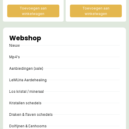
Toevoegen aan
Toevoegen aan
winkelwagen
winkelwagen
Webshop
Nieuw
Mp4's
Aanbiedingen (sale)
LeMUria Aardehealing
Los kristal / mineraal
Kristallen schedels
Draken & Raven schedels
Dolfijnen & Eenhoorns