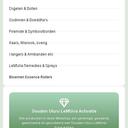
Engelen & Bollen
Godinnen & Boeddha's
Piramide & Symboolborden
Kaars, Wierook, overig
Hangers & Armbanden etc
LeMUria Remedies & Sprays
Bloemen Essence Rollers
Gouden Uluru LeMUria Activatie
Alle producten in deze Webshop zijn gereinigd, geopend,
geactiveerd en gecodeerd met Gouden Uluru LeMUria
Frequenties