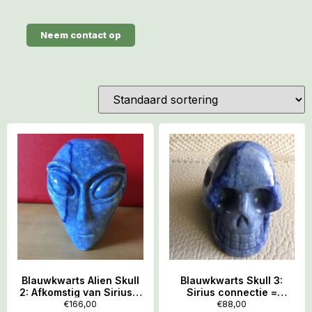
Neem contact op
Blauwkwarts Alien Skull
Blauwkwarts Skull 3:
2: Afkomstig van Sirius =
Sirius connectie =
7×5.3×7 cm – 385 gram
6x4x4 cm – 149 gram
€
166,00
€
88,00