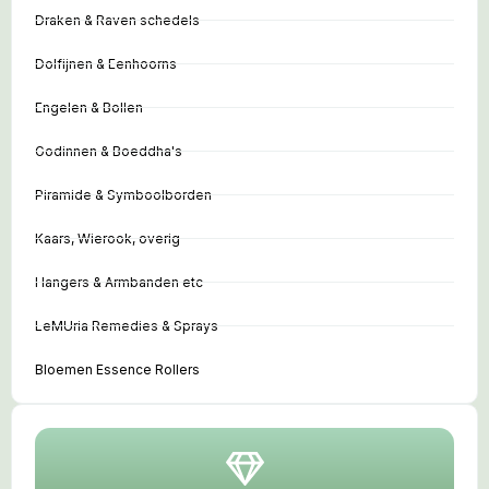
Draken & Raven schedels
Dolfijnen & Eenhoorns
Engelen & Bollen
Godinnen & Boeddha's
Piramide & Symboolborden
Kaars, Wierook, overig
Hangers & Armbanden etc
LeMUria Remedies & Sprays
Bloemen Essence Rollers