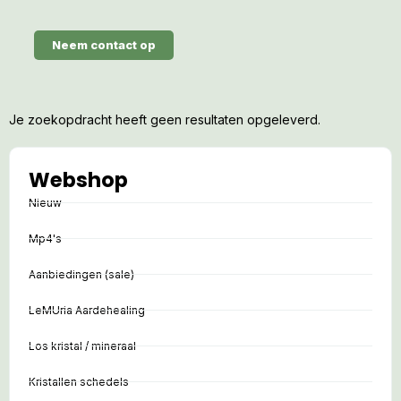
Neem contact op
Je zoekopdracht heeft geen resultaten opgeleverd.
Webshop
Nieuw
Mp4's
Aanbiedingen (sale)
LeMUria Aardehealing
Los kristal / mineraal
Kristallen schedels