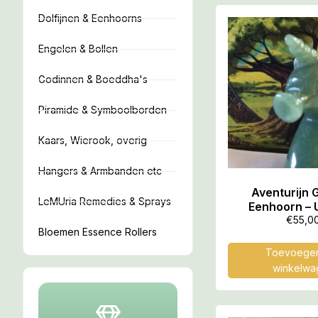
Dolfijnen & Eenhoorns
Engelen & Bollen
Godinnen & Boeddha's
Piramide & Symboolborden
Kaars, Wierook, overig
Hangers & Armbanden etc
Aventurijn 
LeMUria Remedies & Sprays
Eenhoorn – 
€
55,0
Bloemen Essence Rollers
Toevoegen
winkelwa