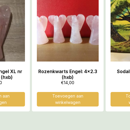
ngel XL nr
Rozenkwarts Engel: 4×2.3
Sodal
 (hxb)
(hxb)
0
€
14,00
 aan
Toevoegen aan
T
gen
winkelwagen