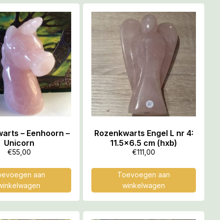
arts – Eenhoorn –
Rozenkwarts Engel L nr 4:
Unicorn
11.5×6.5 cm (hxb)
€
55,00
€
111,00
oevoegen aan
Toevoegen aan
winkelwagen
winkelwagen