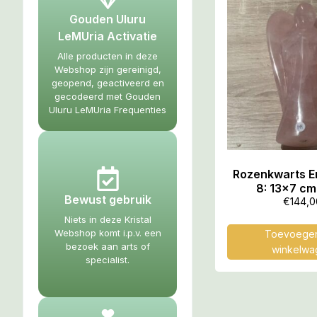
Gouden Uluru
LeMUria Activatie
Alle producten in deze
Webshop zijn gereinigd,
geopend, geactiveerd en
gecodeerd met Gouden
Uluru LeMUria Frequenties
Rozenkwarts E
8: 13×7 cm
Bewust gebruik
€
144,0
Niets in deze Kristal
Webshop komt i.p.v. een
Toevoegen
bezoek aan arts of
winkelwa
specialist.