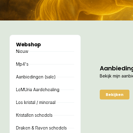
Webshop
Nieuw
Mp4's
Aanbiedin
Bekijk mijn aanb
Aanbiedingen (sale)
LeMUria Aardehealing
Bekijken
Los kristal / mineraal
Kristallen schedels
Draken & Raven schedels