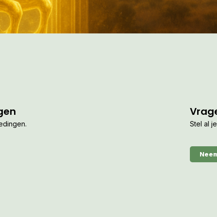
gen
Vrag
iedingen.
Stel al 
Neem