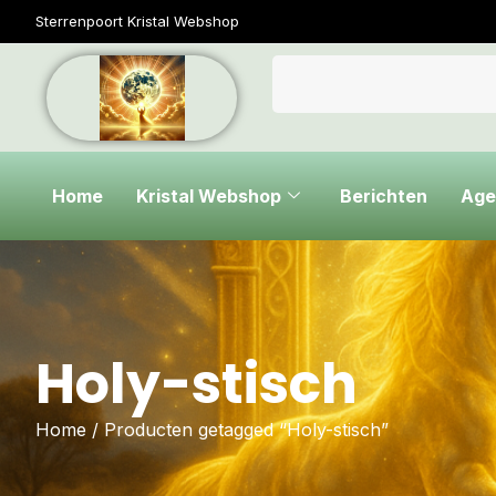
Sterrenpoort Kristal Webshop
Home
Kristal Webshop
Berichten
Age
Holy-stisch
Home
/ Producten getagged “Holy-stisch”