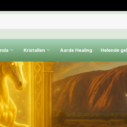
nda
Kristallen
Aarde Healing
Helende g