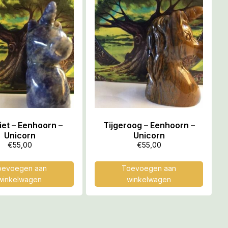
iet – Eenhoorn –
Tijgeroog – Eenhoorn –
Unicorn
Unicorn
€
55,00
€
55,00
oevoegen aan
Toevoegen aan
winkelwagen
winkelwagen