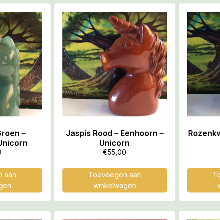
Groen –
Jaspis Rood – Eenhoorn –
Rozenkw
Unicorn
Unicorn
0
€
55,00
 aan
Toevoegen aan
T
gen
winkelwagen