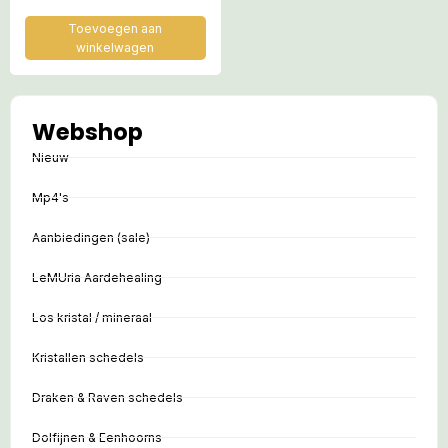
Toevoegen aan
winkelwagen
Webshop
Nieuw
Mp4's
Aanbiedingen (sale)
LeMUria Aardehealing
Los kristal / mineraal
Kristallen schedels
Draken & Raven schedels
Dolfijnen & Eenhoorns