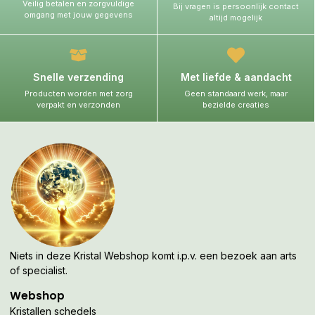
Veilig betalen en zorgvuldige
Bij vragen is persoonlijk contact
omgang met jouw gegevens
altijd mogelijk
Snelle verzending
Met liefde & aandacht
Producten worden met zorg
Geen standaard werk, maar
verpakt en verzonden
bezielde creaties
Niets in deze Kristal Webshop komt i.p.v. een bezoek aan arts
of specialist.
Webshop
Kristallen schedels