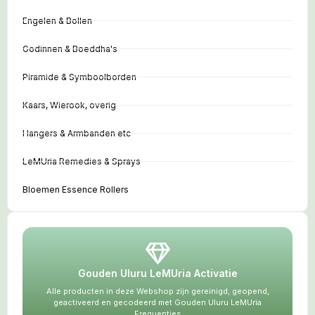
Engelen & Bollen
Godinnen & Boeddha's
Piramide & Symboolborden
Kaars, Wierook, overig
Hangers & Armbanden etc
LeMUria Remedies & Sprays
Bloemen Essence Rollers
Gouden Uluru LeMUria Activatie
Alle producten in deze Webshop zijn gereinigd, geopend,
geactiveerd en gecodeerd met Gouden Uluru LeMUria
Frequenties